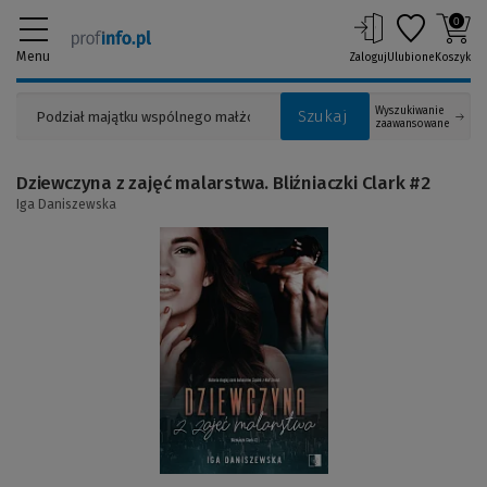
0
Menu
Zaloguj
Ulubione
Koszyk
Wyszukiwanie
Szukaj
zaawansowane
Dziewczyna z zajęć malarstwa. Bliźniaczki Clark #2
Iga Daniszewska
(Link
do
innej
strony)