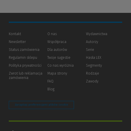
Kontakt
O nas
Wydawnictwa
Newsletter
Współpraca
Autorzy
Status zamówienia
Dla autorów
(Nowe
(Link
Serie
okno)
do
Regulamin sklepu
Twoje sugestie
Hasła LEX
innej
strony)
Polityka prywatności
(Nowe
(Link
Co nas wyróżnia
Segmenty
okno)
do
Zwrot lub reklamacja
Mapa strony
Rodzaje
innej
zamówienia
strony)
FAQ
Zawody
Blog
Zarządzaj preferencjami plików cookie