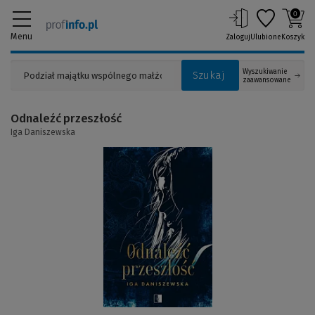
0
Menu
Zaloguj
Ulubione
Koszyk
Wyszukiwanie
Szukaj
zaawansowane
Odnaleźć przeszłość
Iga Daniszewska
(Link
do
innej
strony)