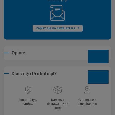
(Nowe
okno)
Zapisz się do newslettera
Opinie
Dlaczego Profinfo.pl?
Ponad 10 tys.
Darmowa
Czat online z
tytułów
dostawa już od
konsultantem
180zł