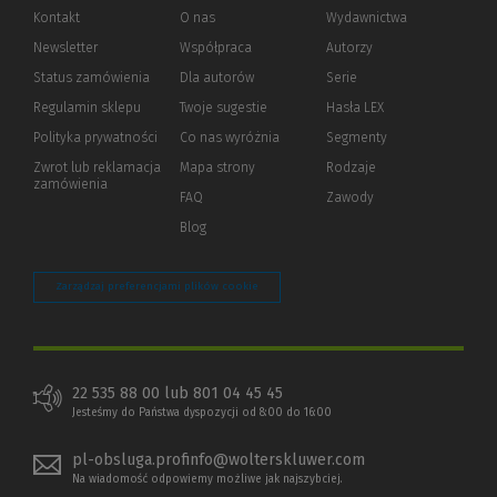
Kontakt
O nas
Wydawnictwa
Newsletter
Współpraca
Autorzy
Status zamówienia
Dla autorów
(Nowe
(Link
Serie
okno)
do
Regulamin sklepu
Twoje sugestie
Hasła LEX
innej
strony)
Polityka prywatności
(Nowe
(Link
Co nas wyróżnia
Segmenty
okno)
do
Zwrot lub reklamacja
Mapa strony
Rodzaje
innej
zamówienia
strony)
FAQ
Zawody
Blog
Zarządzaj preferencjami plików cookie
22 535 88 00 lub 801 04 45 45
Jesteśmy do Państwa dyspozycji od 8:00 do 16:00
pl-obsluga.profinfo@wolterskluwer.com
Na wiadomość odpowiemy możliwe jak najszybciej.