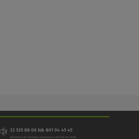
22 535 88 00 lub 801 04 45 45
Jesteśmy do Państwa dyspozycji od 8:00 do 16:00