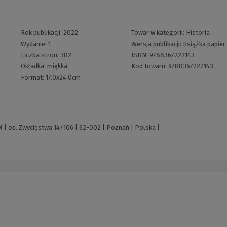
Rok publikacji:
2022
Towar w kategorii:
Historia
Wydanie:
1
Wersja publikacji:
Książka papier
Liczba stron:
382
ISBN:
9788367222143
Okładka:
miękka
Kod towaru:
9788367222143
Format:
17.0x24.0cm
 os. Zwycięstwa 14/106 | 62-002 | Poznań | Polska |