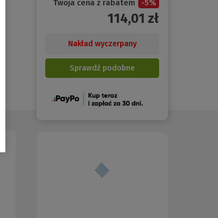
Twoja cena z rabatem
-
5
%
114,01
zł
Nakład wyczerpany
Sprawdź podobne
(Nowe
okno)