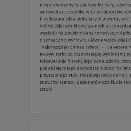
niego stworzonych, jak również tych, które 
wprowadza czytelnika w świat niuansów rynk
Przedstawia kilka obfitujących w zwroty akcji
odkryć dzieł sztuki powiązanych z Leonardem,
względu na podejmowaną tematykę, mógłby ni
o sensacyjnej wymowie. Główny wątek książki
“najdroższego obrazu świata” – “Salvatora 
Nowym Jorku za rozbudzającą wyobraźnię s
rekonstruuje historię jego odnalezienia, rest
podważające jego pochodzenie spod ręki mis
przystępnego stylu i wielowątkowej narracji 
znawców tematu, pasjonatów sztuki, ale ta
sztuki.