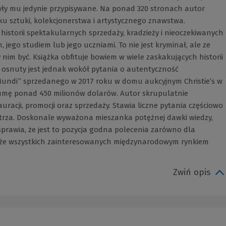
były mu jedynie przypisywane. Na ponad 320 stronach autor
u sztuki, kolekcjonerstwa i artystycznego znawstwa.
 historii spektakularnych sprzedaży, kradzieży i nieoczekiwanych
 jego studiem lub jego uczniami. To nie jest kryminał, ale ze
m być. Książka obfituje bowiem w wiele zaskakujących historii
 osnuty jest jednak wokół pytania o autentyczność
Mundi” sprzedanego w 2017 roku w domu aukcyjnym Christie’s w
umę ponad 450 milionów dolarów. Autor skrupulatnie
auracji, promocji oraz sprzedaży. Stawia liczne pytania częściowo
trza. Doskonale wyważona mieszanka potężnej dawki wiedzy,
sprawia, że jest to pozycja godna polecenia zarówno dla
kże wszystkich zainteresowanych międzynarodowym rynkiem
Zwiń opis