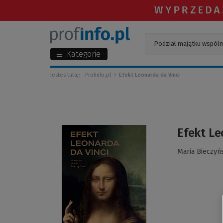
Kategorie
Jesteś tutaj:
Profinfo.pl
Efekt Leonarda da Vinci
(Link
Efekt Le
do
innej
Maria Bieczyń
strony)