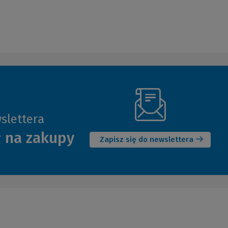
slettera
(Nowe
ł na zakupy
okno)
Zapisz się do newslettera