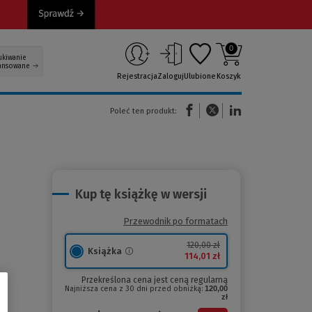
0
ukiwanie
ansowane
Rejestracja
Zaloguj
Ulubione
Koszyk
(Nowe okno)
(Link do innej strony)
(Link do innej strony)
Poleć ten produkt:
Kup tę książkę w wersji
Przewodnik po formatach
120,00 zł
Książka
114,01 zł
Przekreślona cena jest ceną regularną
Najniższa cena z 30 dni przed obniżką:
120,00
zł