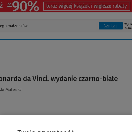
Wysz
Szukaj
zaaw
onarda da Vinci. wydanie czarno-białe
ski Mateusz