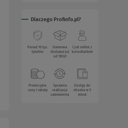
Dlaczego Profinfo.pl?
Ponad 10 tys.
Darmowa
Czat online z
tytułów
dostawa już
konsultantem
od 180zł
Promocyjne
Sprawna
Dostęp do
ceny i rabaty
realizacja
ebooka w 5
zamówienia
minut