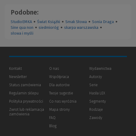
Podobne:
StudioEMKA
●
Świat Książki
●
Smak Słowa
●
Sonia Draga
●
Sine qua non
●
siedmioróg
●
skarpa warszawska
●
słowa i myśli
Kontakt
O nas
Wydawnictwa
Newsletter
Współpraca
Autorzy
Status zamówienia
Dla autorów
(Nowe
(Link
Serie
okno)
do
Regulamin sklepu
Twoje sugestie
Hasła LEX
innej
strony)
Polityka prywatności
(Nowe
(Link
Co nas wyróżnia
Segmenty
okno)
do
Zwrot lub reklamacja
Mapa strony
Rodzaje
innej
zamówienia
strony)
FAQ
Zawody
Blog