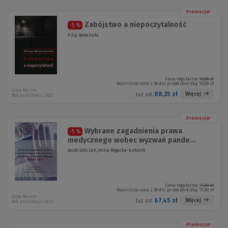
Promocja!
Zabójstwo a niepoczytalność
-5 %
Filip Bolechała
Cena regularna:
93,00 zł
Najniższa cena z 30 dni przed obniżką:
93,00 zł
Silva Rerum
88,35 zł
Więcej
Już od:
Rok publikacji: 2022
Promocja!
Wybrane zagadnienia prawa
-5 %
medycznego wobec wyzwań pande...
Jacek Sobczak, Anna Rogacka-Łukasik
Cena regularna:
71,00 zł
Najniższa cena z 30 dni przed obniżką:
71,00 zł
Silva Rerum
67,45 zł
Więcej
Już od:
Rok publikacji: 2022
Promocja!