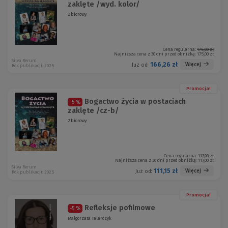
zaklęte /wyd. kolor/
Zbiorowy
Cena regularna:
175,00 zł
Najniższa cena z 30 dni przed obniżką:
175,00 zł
Silva Rerum
166,26 zł
Więcej
Już od:
Rok publikacji: 2025
Promocja!
Bogactwo życia w postaciach
-5 %
zaklęte /cz-b/
Zbiorowy
Cena regularna:
117,00 zł
Najniższa cena z 30 dni przed obniżką:
117,00 zł
Silva Rerum
111,15 zł
Więcej
Już od:
Rok publikacji: 2025
Promocja!
Refleksje pofilmowe
-5 %
Małgorzata Talarczyk