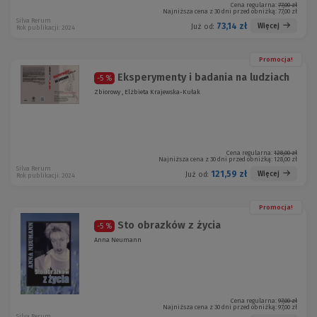
Cena regularna:
77,00 zł
Najniższa cena z 30 dni przed obniżką:
77,00 zł
Silva Rerum
73,14 zł
Więcej
Już od:
Rok publikacji: 2024
Promocja!
Eksperymenty i badania na ludziach
-5 %
Zbiorowy , Elżbieta Krajewska-Kułak
Cena regularna:
128,00 zł
Najniższa cena z 30 dni przed obniżką:
128,00 zł
Silva Rerum
121,59 zł
Więcej
Już od:
Rok publikacji: 2024
Promocja!
Sto obrazków z życia
-5 %
Anna Neumann
Cena regularna:
97,00 zł
Najniższa cena z 30 dni przed obniżką:
97,00 zł
Silva Rerum