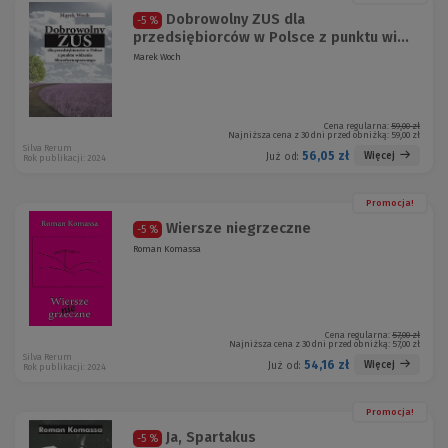
Dobrowolny ZUS dla
-5 %
przedsiębiorców w Polsce z punktu wi...
Marek Woch
Cena regularna:
59,00 zł
Najniższa cena z 30 dni przed obniżką:
59,00 zł
Silva Rerum
56,05 zł
Więcej
Już od:
Rok publikacji: 2024
Promocja!
Wiersze niegrzeczne
-5 %
Roman Komassa
Cena regularna:
57,00 zł
Najniższa cena z 30 dni przed obniżką:
57,00 zł
Silva Rerum
54,16 zł
Więcej
Już od:
Rok publikacji: 2024
Promocja!
Ja, Spartakus
-5 %