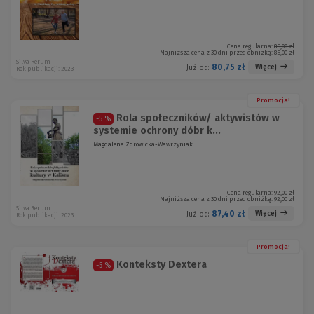
Cena regularna:
85,00 zł
Najniższa cena z 30 dni przed obniżką:
85,00 zł
Silva Rerum
80,75 zł
Więcej
Już od:
Rok publikacji: 2023
Promocja!
Rola społeczników/ aktywistów w
-5 %
systemie ochrony dóbr k...
Magdalena Zdrowicka-Wawrzyniak
Cena regularna:
92,00 zł
Najniższa cena z 30 dni przed obniżką:
92,00 zł
Silva Rerum
87,40 zł
Więcej
Już od:
Rok publikacji: 2023
Promocja!
Konteksty Dextera
-5 %