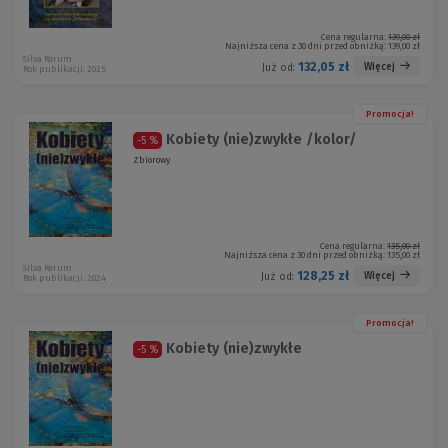
Cena regularna:
139,00 zł
Najniższa cena z 30 dni przed obniżką:
139,00 zł
Silva Rerum
132,05 zł
Więcej
Już od:
Rok publikacji: 2025
Promocja!
Kobiety (nie)zwykłe /kolor/
-5 %
Zbiorowy
Cena regularna:
135,00 zł
Najniższa cena z 30 dni przed obniżką:
135,00 zł
Silva Rerum
128,25 zł
Więcej
Już od:
Rok publikacji: 2024
Promocja!
Kobiety (nie)zwykłe
-5 %