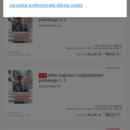
Zarządzaj preferencjami plików cookie
Promocja!
Idee regionu i regionalizmu
-5 %
polskiego t. 2
Ryszard Kowalczyk
Cena regularna:
99,00 zł
Najniższa cena z 30 dni przed obniżką:
99,00 zł
Silva Rerum
94,06 zł
Więcej
Już od:
Rok publikacji: 2025
Promocja!
Idee regionu i regionalizmu
-5 %
polskiego t. 3
Ryszard Kowalczyk
Cena regularna:
99,00 zł
Najniższa cena z 30 dni przed obniżką:
99,00 zł
Silva Rerum
94,06 zł
Więcej
Już od:
Rok publikacji: 2025
Promocja!