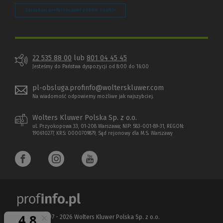
Zarządzaj preferencjami plików cookie
22 535 88 00
lub
801 04 45 45
Jesteśmy do Państwa dyspozycji od 8:00 do 16:00
pl-obsluga.profinfo@wolterskluwer.com
Na wiadomość odpowiemy możliwe jak najszybciej.
Wolters Kluwer Polska Sp. z o.o.
ul. Przyokopowa 33, 01-208 Warszawa; NIP: 583-001-89-31, REGON:
190610277, KRS: 0000709879, Sąd rejonowy dla M.S. Warszawy
Copyright 1997 - 2026 Wolters Kluwer Polska Sp. z o.o.