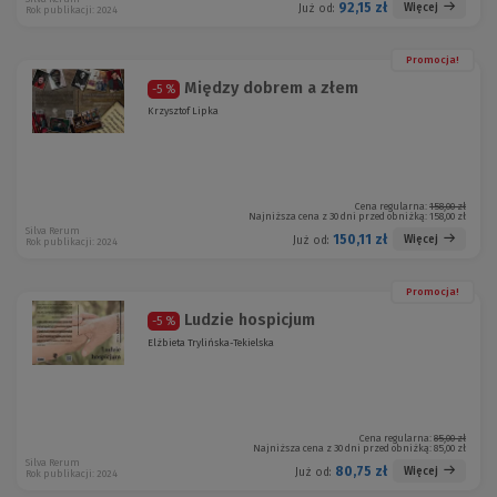
92,15 zł
Więcej
Już od:
Rok publikacji: 2024
Promocja!
Między dobrem a złem
-5 %
Krzysztof Lipka
Cena regularna:
158,00 zł
Najniższa cena z 30 dni przed obniżką:
158,00 zł
Silva Rerum
150,11 zł
Więcej
Już od:
Rok publikacji: 2024
Promocja!
Ludzie hospicjum
-5 %
Elżbieta Trylińska-Tekielska
Cena regularna:
85,00 zł
Najniższa cena z 30 dni przed obniżką:
85,00 zł
Silva Rerum
80,75 zł
Więcej
Już od:
Rok publikacji: 2024