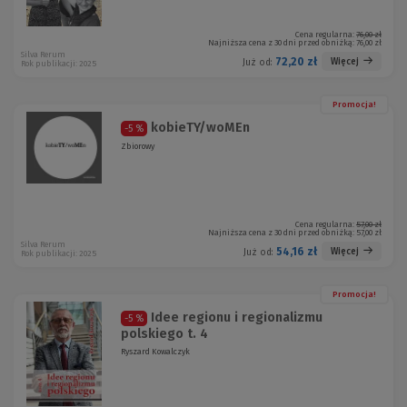
Cena regularna:
76,00 zł
Najniższa cena z 30 dni przed obniżką:
76,00 zł
Silva Rerum
72,20 zł
Więcej
Już od:
Rok publikacji: 2025
Promocja!
kobieTY/woMEn
-5 %
Zbiorowy
Cena regularna:
57,00 zł
Najniższa cena z 30 dni przed obniżką:
57,00 zł
Silva Rerum
54,16 zł
Więcej
Już od:
Rok publikacji: 2025
Promocja!
Idee regionu i regionalizmu
-5 %
polskiego t. 4
Ryszard Kowalczyk