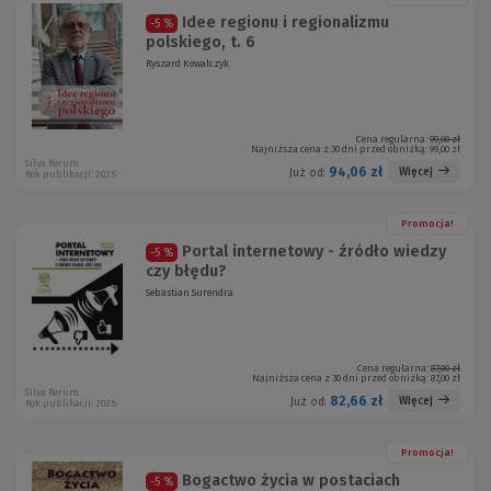
Idee regionu i regionalizmu
-5 %
polskiego, t. 6
Ryszard Kowalczyk
Cena regularna:
99,00 zł
Najniższa cena z 30 dni przed obniżką:
99,00 zł
Silva Rerum
94,06 zł
Więcej
Już od:
Rok publikacji: 2025
Promocja!
Portal internetowy - źródło wiedzy
-5 %
czy błędu?
Sebastian Surendra
Cena regularna:
87,00 zł
Najniższa cena z 30 dni przed obniżką:
87,00 zł
Silva Rerum
82,66 zł
Więcej
Już od:
Rok publikacji: 2025
Promocja!
Bogactwo życia w postaciach
-5 %