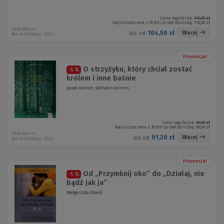
Cena regularna:
110,00 zł
Najniższa cena z 30 dni przed obniżką:
110,00 zł
Silva Rerum
104,50 zł
Więcej
Już od:
Rok publikacji: 2023
Promocja!
O strzyżyku, który chciał zostać
-5 %
królem i inne baśnie
Jacob Grimm, Wilhelm Grimm
Cena regularna:
96,00 zł
Najniższa cena z 30 dni przed obniżką:
96,00 zł
Silva Rerum
91,20 zł
Więcej
Już od:
Rok publikacji: 2023
Promocja!
Od „Przymknij oko” do „Działaj, nie
-5 %
bądź jak ja”
Małgorzata Słowik