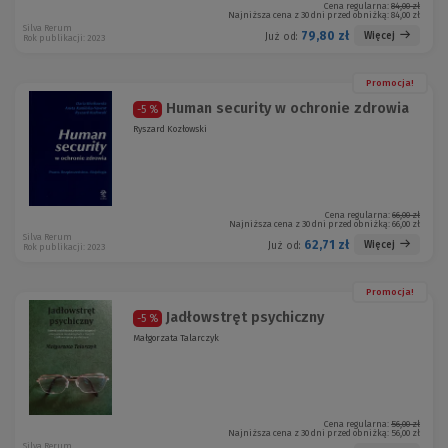
Cena regularna:
84,00 zł
Najniższa cena z 30 dni przed obniżką:
84,00 zł
Silva Rerum
79,80 zł
Więcej
Już od:
Rok publikacji: 2023
Promocja!
Human security w ochronie zdrowia
-5 %
Ryszard Kozłowski
Cena regularna:
66,00 zł
Najniższa cena z 30 dni przed obniżką:
66,00 zł
Silva Rerum
62,71 zł
Więcej
Już od:
Rok publikacji: 2023
Promocja!
Jadłowstręt psychiczny
-5 %
Małgorzata Talarczyk
Cena regularna:
56,00 zł
Najniższa cena z 30 dni przed obniżką:
56,00 zł
Silva Rerum