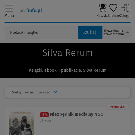
0
Menu
Koszyk
Ulubione
Zaloguj
Wyszukiwanie
Szukaj
zaawansowane
Silva Rerum
Książki, ebooki i publikacje: Silva Rerum
Sortuj:
Promocja!
Niezbędnik medialny NGO
-5 %
Zbiorowy