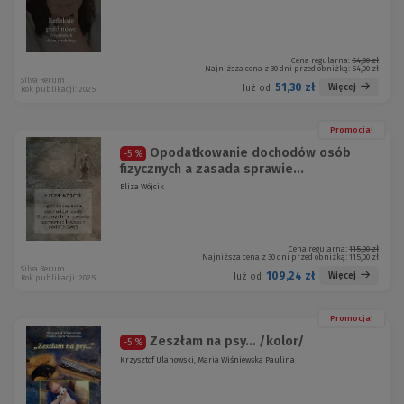
Cena regularna:
54,00 zł
Najniższa cena z 30 dni przed obniżką:
54,00 zł
Silva Rerum
51,30 zł
Więcej
Już od:
Rok publikacji: 2025
Promocja!
Opodatkowanie dochodów osób
-5 %
fizycznych a zasada sprawie...
Eliza Wójcik
Cena regularna:
115,00 zł
Najniższa cena z 30 dni przed obniżką:
115,00 zł
Silva Rerum
109,24 zł
Więcej
Już od:
Rok publikacji: 2025
Promocja!
Zeszłam na psy… /kolor/
-5 %
Krzysztof Ulanowski, Maria Wiśniewska Paulina