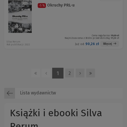
Okruchy PRL-u
-5 %
Cena regularna:
95,00 zł
Najniższa cena z 30 dni przed obniżką:
95,00 zł
Silva Rerum
90,26 zł
Więcej
Już od:
Rok publikacji: 2022
1
2
Lista wydawnictw
Książki i ebooki Silva
Rerum