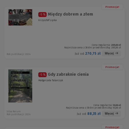
Promocja!
Między dobrem a złem
-5 %
Krzysztof Lipka
Cena regularna:
285,00 zł
Najniższa cena z 30 dni przed obniżką:
285,00 zł
270,75 zł
Więcej
Już od:
Rok publikacji: 2024
Promocja!
Gdy zabraknie cienia
-5 %
Małgorzata Talarczyk
Cena regularna:
93,00 zł
Najniższa cena z 30 dni przed obniżką:
93,00 zł
Silva Rerum
88,35 zł
Więcej
Już od:
Rok publikacji: 2024
Promocja!