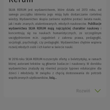
SILVA RERUM jest wydawnictwem, które działa od 2013 roku, od
samego początku istnienia jego misją było dostarczanie rzetelnej
wiedzy. Wydawnictwo skupia zarówno wybitne postaci świata nauki,
jak i mało znanych, utalentowanych, młodych naukowców.
Publikacje
wydawnictwa SILVA RERUM
mają najczęściej charakter naukowy
i
koncentrują się na naukach humanistycznych, ze szczególnym
uwzględnieniem m.in. zagadnień z zakresu prawa, pedagogiki,
socjologii, psychologii, czy pedagogiki. Wydawnictwo chętnie wspiera
rozwój młodych osób i ich karier w świecie nauki.
W 2016 roku SILVA RERUM rozszerzyło ofertę o beletrystykę, w ramach
której autorami tekstów są głównie badacze i naukowcy. W dorobku
wydawnictwa znalazły się również pozycje typowo edukacyjne dla
dzieci i młodzieży. W związku z chęcią dostosowania do potrzeb
współczesnych użytkowników,
ksią...
Rozwiń