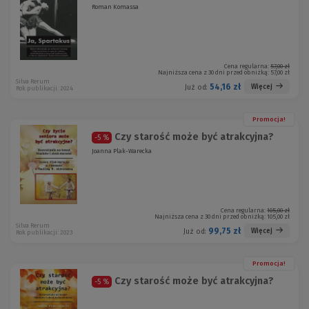
Roman Komassa
Cena regularna:
57,00 zł
Najniższa cena z 30 dni przed obniżką:
57,00 zł
Silva Rerum
54,16 zł
Więcej
Już od:
Rok publikacji: 2024
Promocja!
Czy starość może być atrakcyjna?
-5 %
Joanna Plak-Warecka
Cena regularna:
105,00 zł
Najniższa cena z 30 dni przed obniżką:
105,00 zł
Silva Rerum
99,75 zł
Więcej
Już od:
Rok publikacji: 2023
Promocja!
Czy starość może być atrakcyjna?
-5 %