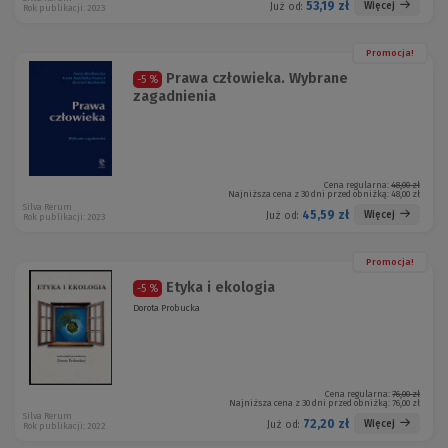
53,19 zł
Więcej
Już od:
Rok publikacji: 2023
Promocja!
Prawa człowieka. Wybrane
-5 %
zagadnienia
Cena regularna:
48,00 zł
Najniższa cena z 30 dni przed obniżką:
48,00 zł
Silva Rerum
45,59 zł
Więcej
Już od:
Rok publikacji: 2023
Promocja!
Etyka i ekologia
-5 %
Dorota Probucka
Cena regularna:
76,00 zł
Najniższa cena z 30 dni przed obniżką:
76,00 zł
Silva Rerum
72,20 zł
Więcej
Już od:
Rok publikacji: 2022