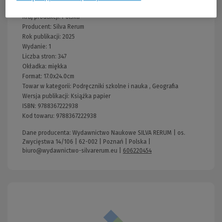
Kraj produkcji: Polska
Producent:
Silva Rerum
Rok publikacji:
2025
Wydanie:
1
Liczba stron:
347
Okładka:
miękka
Format:
17.0x24.0cm
Towar w kategorii:
Podręczniki szkolne i nauka
,
Geografia
Wersja publikacji:
Książka papier
ISBN:
9788367222938
Kod towaru:
9788367222938
Dane producenta: Wydawnictwo Naukowe SILVA RERUM | os.
Zwycięstwa 14/106 | 62-002 | Poznań | Polska |
biuro@wydawnictwo-silvarerum.eu
|
606220454