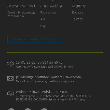
strony)
Polityka prywatności
(Nowe
(Link
Co nas wyróżnia
Segmenty
okno)
do
Zwrot lub reklamacja
Mapa strony
Rodzaje
innej
zamówienia
strony)
FAQ
Zawody
Blog
Zarządzaj preferencjami plików cookie
22 535 88 00 lub 801 04 45 45
Jesteśmy do Państwa dyspozycji od 8:00 do 16:00
pl-obsluga.profinfo@wolterskluwer.com
Na wiadomość odpowiemy możliwe jak najszybciej.
Wolters Kluwer Polska Sp. z o.o.
ul. Przyokopowa 33, 01-208 Warszawa; NIP: 583-001-89-31, REGON:
190610277, KRS: 0000709879, Sąd rejonowy dla M.S. Warszawy