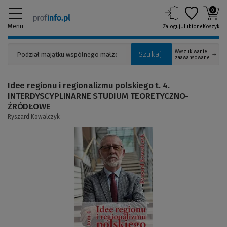
0
Menu
Zaloguj
Ulubione
Koszyk
Wyszukiwanie
Szukaj
zaawansowane
Idee regionu i regionalizmu polskiego t. 4.
INTERDYSCYPLINARNE STUDIUM TEORETYCZNO-
ŹRÓDŁOWE
Ryszard Kowalczyk
(Link
do
innej
strony)