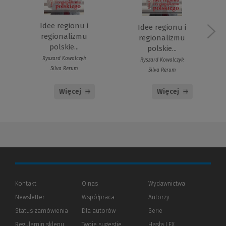
Idee regionu i
Idee regionu i
regionalizmu
regionalizmu
polskie...
polskie...
Ryszard Kowalczyk
Ryszard Kowalczyk
Silva Rerum
Silva Rerum
Więcej
Więcej
Kontakt
O nas
Wydawnictwa
Newsletter
Współpraca
Autorzy
Status zamówienia
Dla autorów
(Nowe
(Link
Serie
okno)
do
Regulamin sklepu
Twoje sugestie
Hasła LEX
innej