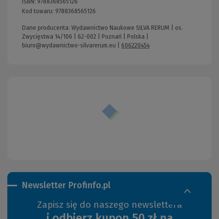
ISBN:
9788368565126
Kod towaru:
9788368565126
Dane producenta: Wydawnictwo Naukowe SILVA RERUM | os.
Zwycięstwa 14/106 | 62-002 | Poznań | Polska |
biuro@wydawnictwo-silvarerum.eu
|
606220454
Newsletter Profinfo.pl
Zapisz się do naszego newslettera
i odbierz kupon 50 zł na