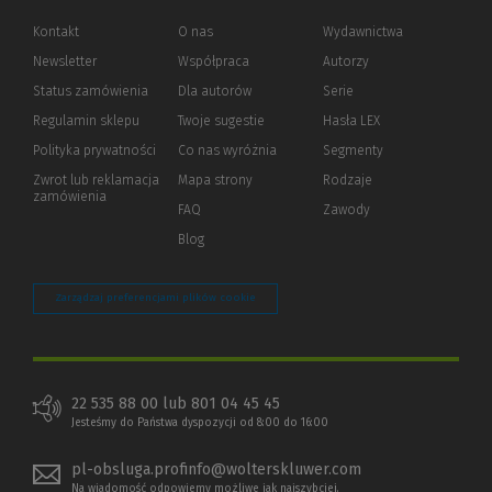
Kontakt
O nas
Wydawnictwa
Newsletter
Współpraca
Autorzy
Status zamówienia
Dla autorów
(Nowe
(Link
Serie
okno)
do
Regulamin sklepu
Twoje sugestie
Hasła LEX
innej
strony)
Polityka prywatności
(Nowe
(Link
Co nas wyróżnia
Segmenty
okno)
do
Zwrot lub reklamacja
Mapa strony
Rodzaje
innej
zamówienia
strony)
FAQ
Zawody
Blog
Zarządzaj preferencjami plików cookie
22 535 88 00 lub 801 04 45 45
Jesteśmy do Państwa dyspozycji od 8:00 do 16:00
pl-obsluga.profinfo@wolterskluwer.com
Na wiadomość odpowiemy możliwe jak najszybciej.