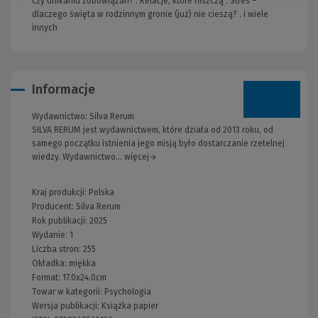
czy unikaniu zobowiązań? . Relacje, które niszczą . Stres –
dlaczego święta w rodzinnym gronie (już) nie cieszą? . i wiele
innych
Informacje
Wydawnictwo:
Silva Rerum
SILVA RERUM jest wydawnictwem, które działa od 2013 roku, od
samego początku istnienia jego misją było dostarczanie rzetelnej
wiedzy. Wydawnictwo... więcej→
Kraj produkcji: Polska
Producent:
Silva Rerum
Rok publikacji:
2025
Wydanie:
1
Liczba stron:
255
Okładka:
miękka
Format:
17.0x24.0cm
Towar w kategorii:
Psychologia
Wersja publikacji:
Książka papier