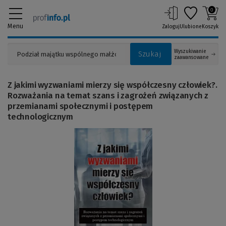
0
Menu
Zaloguj
Ulubione
Koszyk
Wyszukiwanie
Szukaj
zaawansowane
Z jakimi wyzwaniami mierzy się współczesny człowiek?.
Rozważania na temat szans i zagrożeń związanych z
przemianami społecznymi i postępem
technologicznym
(Link
do
innej
strony)