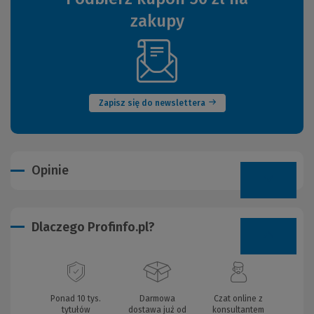
zakupy
(Nowe
okno)
Zapisz się do newslettera
Opinie
Dlaczego Profinfo.pl?
Ponad 10 tys.
Darmowa
Czat online z
tytułów
dostawa już od
konsultantem