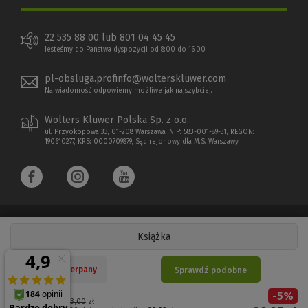
22 535 88 00 lub 801 04 45 45
Jesteśmy do Państwa dyspozycji od 8:00 do 16:00
pl-obsluga.profinfo@wolterskluwer.com
Na wiadomość odpowiemy możliwe jak najszybciej.
Wolters Kluwer Polska Sp. z o.o.
ul. Przyokopowa 33, 01-208 Warszawa; NIP: 583-001-89-31, REGON:
190610277, KRS: 0000709879, Sąd rejonowy dla M.S. Warszawy
Książka
Copyright 1997 - 2026 Wolters Kluwer Polska Sp. z o.o.
Nakład wyczerpany
Sprawdź podobne
Płatności elektroniczne
-
5
%
(Nowe
(Link
Cena regularna:
93,00
zł