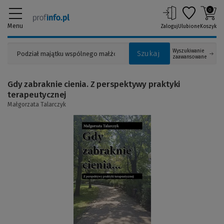
0
Menu
Zaloguj
Ulubione
Koszyk
Wyszukiwanie
Szukaj
zaawansowane
Gdy zabraknie cienia. Z perspektywy praktyki
terapeutycznej
Małgorzata Talarczyk
(Link
do
innej
strony)