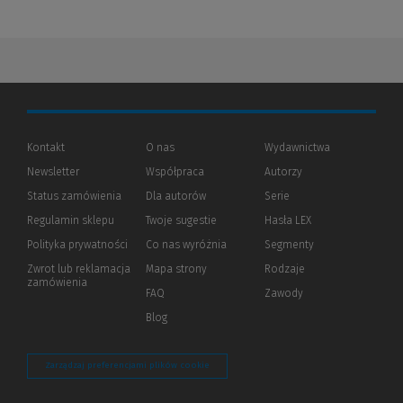
Kontakt
O nas
Wydawnictwa
Newsletter
Współpraca
Autorzy
Status zamówienia
Dla autorów
(Nowe
(Link
Serie
okno)
do
Regulamin sklepu
Twoje sugestie
Hasła LEX
innej
strony)
Polityka prywatności
(Nowe
(Link
Co nas wyróżnia
Segmenty
okno)
do
Zwrot lub reklamacja
Mapa strony
Rodzaje
innej
zamówienia
strony)
FAQ
Zawody
Blog
Zarządzaj preferencjami plików cookie