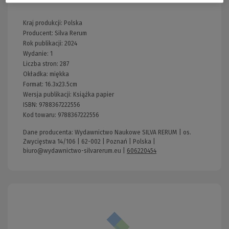
Kraj produkcji: Polska
Producent:
Silva Rerum
Rok publikacji:
2024
Wydanie:
1
Liczba stron:
287
Okładka:
miękka
Format:
16.3x23.5cm
Wersja publikacji:
Książka papier
ISBN:
9788367222556
Kod towaru:
9788367222556
Dane producenta: Wydawnictwo Naukowe SILVA RERUM | os.
Zwycięstwa 14/106 | 62-002 | Poznań | Polska |
biuro@wydawnictwo-silvarerum.eu
|
606220454