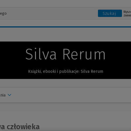
Wysz
Szukaj
zaaw
Silva Rerum
Książki, ebooki i publikacje: Silva Rerum
nia
a człowieka