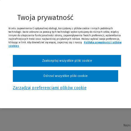
Twoja prywatność
W celu zapewnienia Ci optymalnej obsługi, korzystamy z plików cookie i innych podobnych
technologii. Dane zebrane za pomocą tych technologii wykorzystujemy do różnych celów, między
innymi do ulepszania funkcjonalności strony, zapamiętywania Twoich preferencji, wyświetlania
najtrafniejszych treści oraz najbardziej przydatnych reklam. Możesz wybrać swoje preferencje,
Najni
klikając w link. Aby dowiedzieć się więcej, zapoznaj się z naszą
Polityką prywatności i plików
cookies
(Nowe okno)
(Link do innej strony)
Zaakceptuj wszystkie pliki cookie
Odrzuć wszystkie pliki cookie
ane zagadnienia prawa medycznego wo
Zarządzaj preferencjami plików cookie
Najni