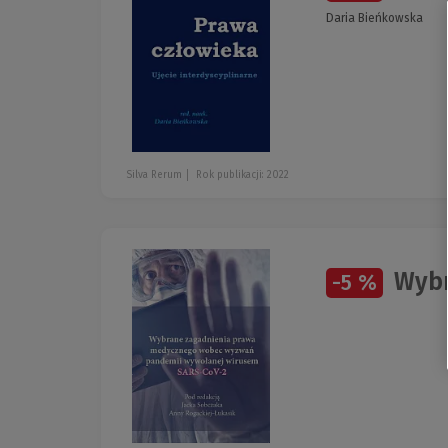
Daria Bieńkowska
Silva Rerum
Rok publikacji: 2022
Wybr
-5 %