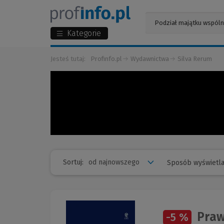
Kategorie
Jesteś tutaj:
Profinfo.pl
Wydawnictwa
Silva Rerum
Sortuj:
Sposób wyświetla
Praw
-5 %