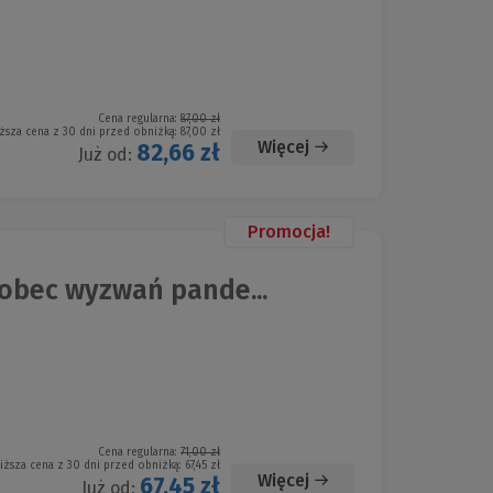
Cena regularna:
87,00 zł
ższa cena z 30 dni przed obniżką:
87,00 zł
Więcej
82,66 zł
Już od:
Promocja!
bec wyzwań pande...
Cena regularna:
71,00 zł
iższa cena z 30 dni przed obniżką:
67,45 zł
Więcej
67,45 zł
Już od: