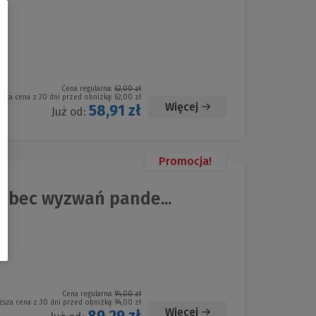
Cena regularna:
62,00 zł
ższa cena z 30 dni przed obniżką:
62,00 zł
Więcej
58,91 zł
Już od:
Promocja!
bec wyzwań pande...
Cena regularna:
94,00 zł
ższa cena z 30 dni przed obniżką:
94,00 zł
Więcej