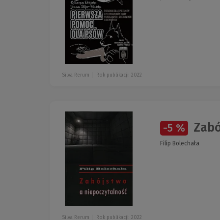
Silva Rerum
Rok publikacji: 2022
Zabó
-5 %
Filip Bolechała
Silva Rerum
Rok publikacji: 2022