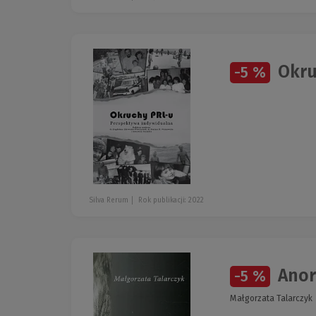
Okru
-5 %
Silva Rerum
Rok publikacji: 2022
Anor
-5 %
Małgorzata Talarczyk