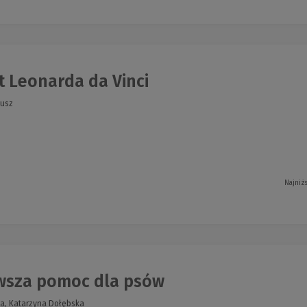
t Leonarda da Vinci
eusz
Najniż
wsza pomoc dla psów
ka, Katarzyna Dołębska