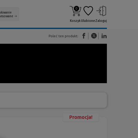
0
ukiwanie
ansowane
Koszyk
Ulubione
Zaloguj
(Nowe okno)
(Link do innej strony)
(Link do innej strony)
Poleć ten produkt:
Promocja!