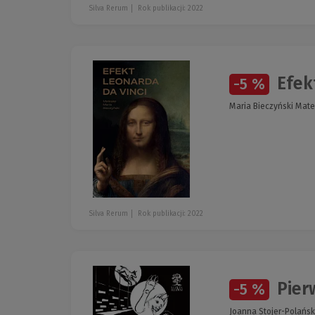
Silva Rerum
Rok publikacji: 2022
Efek
-5 %
Maria Bieczyński Mat
Silva Rerum
Rok publikacji: 2022
Pier
-5 %
Joanna Stojer-Polańs