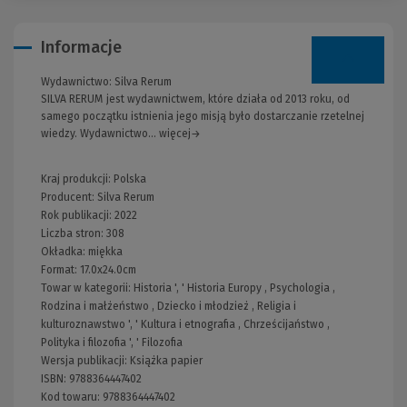
Informacje
Wydawnictwo:
Silva Rerum
SILVA RERUM jest wydawnictwem, które działa od 2013 roku, od
samego początku istnienia jego misją było dostarczanie rzetelnej
wiedzy. Wydawnictwo... więcej→
Kraj produkcji: Polska
Producent:
Silva Rerum
Rok publikacji:
2022
Liczba stron:
308
Okładka:
miękka
Format:
17.0x24.0cm
Towar w kategorii:
Historia
', '
Historia Europy
,
Psychologia
,
Rodzina i małżeństwo
,
Dziecko i młodzież
,
Religia i
kulturoznawstwo
', '
Kultura i etnografia
,
Chrześcijaństwo
,
Polityka i filozofia
', '
Filozofia
Wersja publikacji:
Książka papier
ISBN:
9788364447402
Kod towaru:
9788364447402