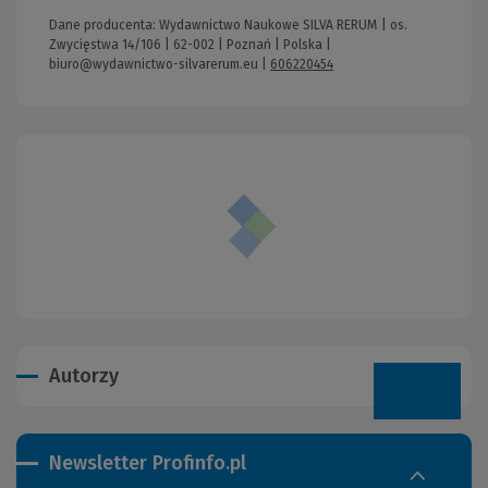
Dane producenta: Wydawnictwo Naukowe SILVA RERUM | os.
Zwycięstwa 14/106 | 62-002 | Poznań | Polska |
biuro@wydawnictwo-silvarerum.eu
|
606220454
Autorzy
Newsletter Profinfo.pl