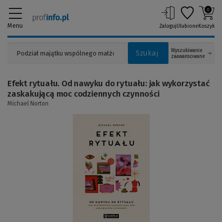
0
Menu
Zaloguj
Ulubione
Koszyk
Wyszukiwanie
Szukaj
zaawansowane
Efekt rytuału. Od nawyku do rytuału: jak wykorzystać
zaskakującą moc codziennych czynności
Michael Norton
(Link
do
innej
strony)