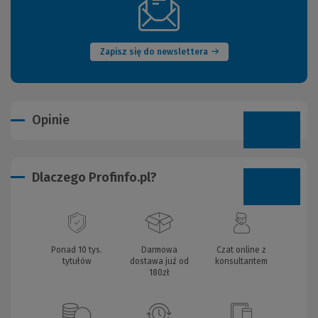
(Nowe
okno)
Zapisz się do newslettera
Opinie
Dlaczego Profinfo.pl?
Ponad 10 tys.
Darmowa
Czat online z
tytułów
dostawa już od
konsultantem
180zł