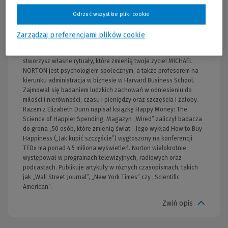
znajdować motywację,• stawiać czoła wyzwaniom,• odczuwać
satysfakcję z pracy, • odnaleźć poczucie przynależności,•
Odrzuć wszystkie pliki cookie
zrozumieć innych ludzi,• otworzyć się na nowe możliwości,•
przechodzić przez trudne etapy w życiu, • pogodzić się ze stratą i
Zarządzaj preferencjami plików cookie
żałobą. Efekt rytuału to nie tylko fascynująca podróż w głąb
ludzkiej psychiki, ale także praktyczny przewodnik. Dzięki niemu
stworzysz własne rytuały, które zmienią twoje życie! MICHAEL
NORTON jest psychologiem społecznym, a także profesorem na
kierunku administracja w biznesie w Harvard Business School.
Zajmował się badaniem ludzkich zachowań w odniesieniu do
miłości i nierówności, czasu i pieniędzy oraz szczęścia i żałoby.
Razem z Elizabeth Dunn napisał książkę Happy Money: The
Science of Happier Spending. Magazyn „Wired” zaliczył badacza
do grona „50 osób, które zmienią świat”. Jego wykład How to Buy
Happiness („Jak kupić szczęście”) wygłoszony na konferencji
TEDx ma ponad 4,5 miliona wyświetleń. Norton wielokrotnie
występował w programach telewizyjnych, radiowych oraz
podcastach. Publikuje artykuły w różnych czasopismach, takich
jak „Wall Street Journal”, „New York Times” czy „Scientific
American”.
Zwiń opis