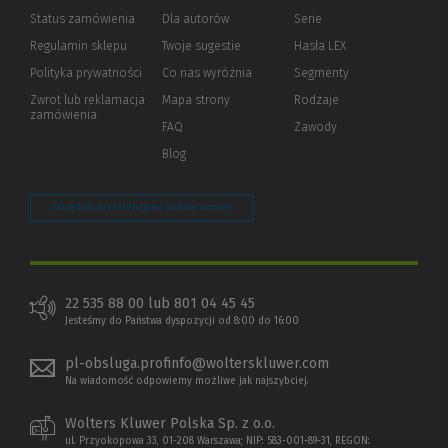
Status zamówienia
Dla autorów
(Nowe
(Link
Serie
okno)
do
Regulamin sklepu
Twoje sugestie
Hasła LEX
innej
strony)
Polityka prywatności
(Nowe
(Link
Co nas wyróżnia
Segmenty
okno)
do
Zwrot lub reklamacja
Mapa strony
Rodzaje
innej
zamówienia
strony)
FAQ
Zawody
Blog
Zarządzaj preferencjami plików cookie
22 535 88 00 lub 801 04 45 45
Jesteśmy do Państwa dyspozycji od 8:00 do 16:00
pl-obsluga.profinfo@wolterskluwer.com
Na wiadomość odpowiemy możliwe jak najszybciej.
Wolters Kluwer Polska Sp. z o.o.
ul. Przyokopowa 33, 01-208 Warszawa; NIP: 583-001-89-31, REGON: