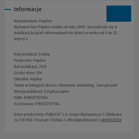
Informacje
Wydawnictwo:
Papilon
Wydawnictwo Papilon działa od roku 2006. Specjalizuje się w
publikacji książek skierowanych do dzieci w wieku od 0 do 12...
więcej→
Kraj produkcji: Polska
Producent:
Papilon
Rok publikacji:
2025
Liczba stron:
304
Okładka:
miękka
Towar w kategorii:
Biznes, ekonomia, marketing
,
Zarządzanie
Wersja publikacji:
Książka papier
ISBN:
9788327127594
Kod towaru:
9788327127594
Dane producenta: PUBLICAT S.A. Grupa Wydawnicza | Chlebowa
24 | 61-003 | Poznań | Polska |
office@publicat.pl
|
48616529252