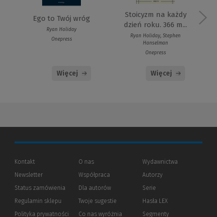
Stoicyzm na każdy
Ego to Twój wróg
dzień roku. 366 m...
Ryan Holiday
Ryan Holiday, Stephen
Onepress
Hanselman
Onepress
Więcej
Więcej
Kontakt
O nas
Wydawnictwa
Newsletter
Współpraca
Autorzy
Status zamówienia
Dla autorów
(Nowe
(Link
Serie
okno)
do
Regulamin sklepu
Twoje sugestie
Hasła LEX
innej
strony)
Polityka prywatności
(Nowe
(Link
Co nas wyróżnia
Segmenty