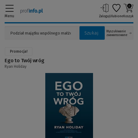
0
Menu
Zaloguj
Ulubione
Koszyk
Wyszukiwanie
Szukaj
zaawansowane
Promocja!
Ego to Twój wróg
Ryan Holiday
(Link
do
innej
strony)