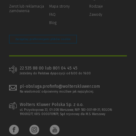
okno)
do
Zwrot lub reklamacja
Mapa strony
Rodzaje
innej
zamówienia
strony)
FAQ
Zawody
Blog
Zarządzaj preferencjami plików cookie
22 535 88 00 lub 801 04 45 45
Jesteśmy do Państwa dyspozycji od 8:00 do 16:00
pl-obsluga.profinfo@wolterskluwer.com
Na wiadomość odpowiemy możliwe jak najszybciej.
Wolters Kluwer Polska Sp. z o.o.
ul. Przyokopowa 33, 01-208 Warszawa; NIP: 583-001-89-31, REGON:
190610277, KRS: 0000709879, Sąd rejonowy dla M.S. Warszawy