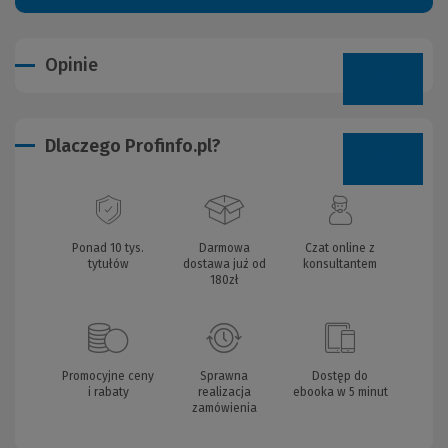
Opinie
Dlaczego Profinfo.pl?
Ponad 10 tys.
Darmowa
Czat online z
tytułów
dostawa już od
konsultantem
180zł
Promocyjne ceny
Sprawna
Dostęp do
i rabaty
realizacja
ebooka w 5 minut
zamówienia