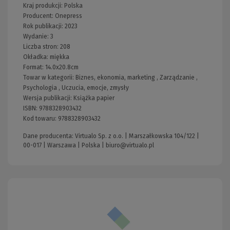
Kraj produkcji: Polska
Producent:
Onepress
Rok publikacji:
2023
Wydanie:
3
Liczba stron:
208
Okładka:
miękka
Format:
14.0x20.8cm
Towar w kategorii:
Biznes, ekonomia, marketing
,
Zarządzanie
,
Psychologia
,
Uczucia, emocje, zmysły
Wersja publikacji:
Książka papier
ISBN:
9788328903432
Kod towaru:
9788328903432
Dane producenta: Virtualo Sp. z o.o. | Marszałkowska 104/122 |
00-017 | Warszawa | Polska |
biuro@virtualo.pl