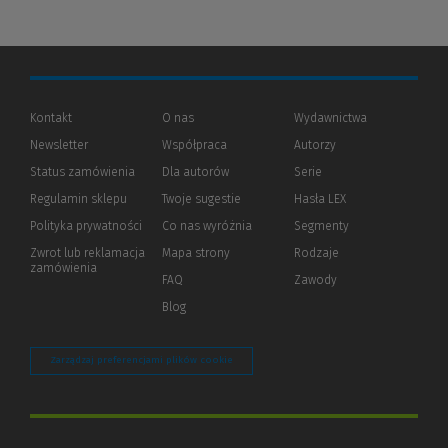
Kontakt
O nas
Wydawnictwa
Newsletter
Współpraca
Autorzy
Status zamówienia
Dla autorów
(Nowe
(Link
Serie
okno)
do
Regulamin sklepu
Twoje sugestie
Hasła LEX
innej
strony)
Polityka prywatności
(Nowe
(Link
Co nas wyróżnia
Segmenty
okno)
do
Zwrot lub reklamacja
Mapa strony
Rodzaje
innej
zamówienia
strony)
FAQ
Zawody
Blog
Zarządzaj preferencjami plików cookie