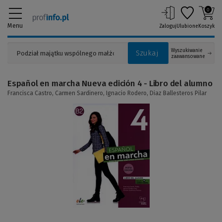
0
Menu
Zaloguj
Ulubione
Koszyk
Wyszukiwanie
Szukaj
zaawansowane
Español en marcha Nueva edición 4 - Libro del alumno
Francisca Castro,
Carmen Sardinero,
Ignacio Rodero,
Diaz Ballesteros Pilar
(Link
do
innej
strony)