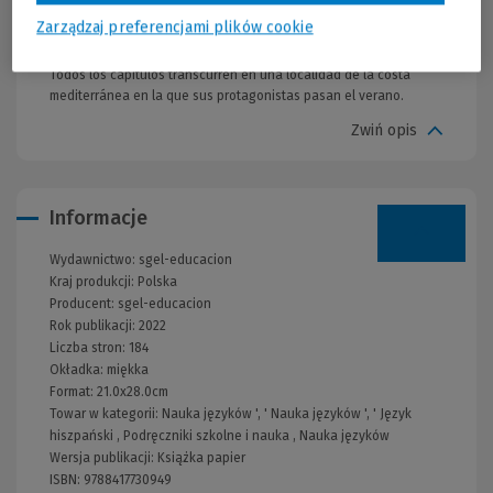
Gramática, vocabulario y ejercicios prácticos; Verbos regulares e
Zarządzaj preferencjami plików cookie
irregulares. Transcripción de las audiciones. Vídeos nuevos cada
dos unidades, que incluyen contenidos trabajados en ellas.
Todos los capítulos transcurren en una localidad de la costa
mediterránea en la que sus protagonistas pasan el verano.
Zwiń opis
Informacje
Wydawnictwo:
sgel-educacion
Kraj produkcji: Polska
Producent:
sgel-educacion
Rok publikacji:
2022
Liczba stron:
184
Okładka:
miękka
Format:
21.0x28.0cm
Towar w kategorii:
Nauka języków
', '
Nauka języków
', '
Język
hiszpański
,
Podręczniki szkolne i nauka
,
Nauka języków
Wersja publikacji:
Książka papier
ISBN:
9788417730949