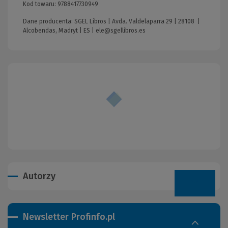
Kod towaru:
9788417730949
Dane producenta: SGEL Libros | Avda. Valdelaparra 29 | 28108 |
Alcobendas, Madryt | ES |
ele@sgellibros.es
Autorzy
Newsletter Profinfo.pl