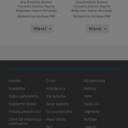
Jerzy Brzeziński, Barbara
Jerzy Brzeziński, Barbara
Chyrowicz, Zuzanna Toeplitz,
Chyrowicz, Zuzanna Toeplitz,
Małgorzata Toeplitz-Winiewska
Małgorzata Toeplitz-Winiewska
Wydawnictwo Naukowe PWN
Wydawnictwo Naukowe PWN
Więcej
Więcej
Kontakt
O nas
Wydawnictwa
Newsletter
Współpraca
Autorzy
Status zamówienia
Dla autorów
(Nowe
(Link
Serie
okno)
do
Regulamin sklepu
Twoje sugestie
Hasła LEX
innej
strony)
Polityka prywatności
(Nowe
(Link
Co nas wyróżnia
Segmenty
okno)
do
Zwrot lub reklamacja
Mapa strony
Rodzaje
innej
zamówienia
strony)
FAQ
Zawody