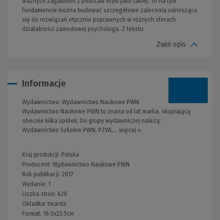
ważnych zagadnień z podstaw etyki jako takiej. To na tym
fundamencie można budować szczegółowe zalecenia odnoszące
się do rozwiązań etycznie poprawnych w różnych sferach
działalności zawodowej psychologa. Z tekstu
Zwiń opis
Informacje
Wydawnictwo:
Wydawnictwo Naukowe PWN
Wydawnictwo Naukowe PWN to znana od lat marka, skupiającą
obecnie kilka spółek. Do grupy wydawniczej należą:
Wydawnictwo Szkolne PWN, PZWL... więcej→
Kraj produkcji: Polska
Producent:
Wydawnictwo Naukowe PWN
Rok publikacji:
2017
Wydanie:
1
Liczba stron:
620
Okładka:
twarda
Format:
16.5x23.5cm