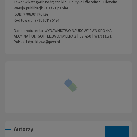
Towar w kategorii:
Podręczniki
', '
Polityka i filozofia
', '
Filozofia
Wersja publikacji:
Książka papier
ISBN:
9788301196424
Kod towaru:
9788301196424
Dane producenta: WYDAWNICTWO NAUKOWE PWN SPÓŁKA
AKCYJNA | UL. GOTTLIEBA DAIMLERA 2 | 02-460 | Warszawa |
Polska |
dyrektywa@pwn.pl
Autorzy