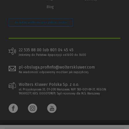
Blog
Zarządzaj preferencjami plików cookie
22 535 88 00 lub 801 04 45 45
Jesteśmy do Państwa dyspozycji od 8:00 do 16:00
pl-obsluga.profinfo@wolterskluwer.com
Na wiadomość odpowiemy możliwe jak najszybciej.
Wolters Kluwer Polska Sp. z o.o.
ul. Przyokopowa 33, 01-208 Warszawa; NIP: 583-001-89-31, REGON:
190610277, KRS: 0000709879, Sąd rejonowy dla M.S. Warszawy