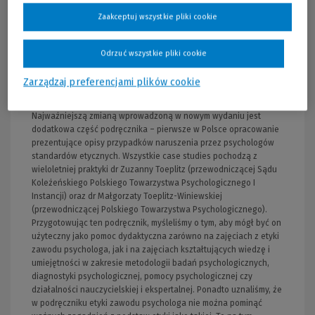
informacje na temat standardów prowadzenia diagnozy, ochrony
Zaakceptuj wszystkie pliki cookie
dokumentacji i stosowania testów psychologicznych oraz
formułowania opinii i orzeczeń · udzielającego pomocy
psychologicznej – Autorzy uporządkowali standardy udzielania
Odrzuć wszystkie pliki cookie
pomocy psychologicznej (także osobom chorym, w podeszłym
wieku oraz niepełnoletnim), dylematy etyczne w pracy
Zarządzaj preferencjami plików cookie
psychologa sądowego oraz zasady, jakimi powinien się kierować
psycholog wypowiadający się w środkach masowego przekazu.
Najważniejszą zmianą wprowadzoną w nowym wydaniu jest
dodatkowa część podręcznika – pierwsze w Polsce opracowanie
prezentujące opisy przypadków naruszenia przez psychologów
standardów etycznych. Wszystkie case studies pochodzą z
wieloletniej praktyki dr Zuzanny Toeplitz (przewodniczącej Sądu
Koleżeńskiego Polskiego Towarzystwa Psychologicznego I
Instancji) oraz dr Małgorzaty Toeplitz-Winiewskiej
(przewodniczącej Polskiego Towarzystwa Psychologicznego).
Przygotowując ten podręcznik, myśleliśmy o tym, aby mógł być on
użyteczny jako pomoc dydaktyczna zarówno na zajęciach z etyki
zawodu psychologa, jak i na zajęciach kształtujących wiedzę i
umiejętności w zakresie metodologii badań psychologicznych,
diagnostyki psychologicznej, pomocy psychologicznej czy
działalności nauczycielskiej i ekspertalnej. Ponadto uznaliśmy, że
w podręczniku etyki zawodu psychologa nie można pominąć