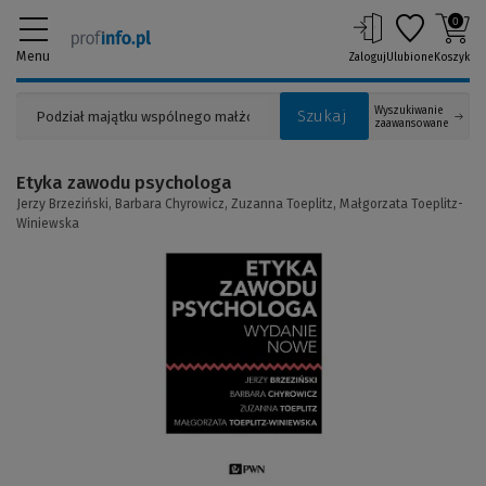
0
Menu
Zaloguj
Ulubione
Koszyk
Wyszukiwanie
Szukaj
zaawansowane
Etyka zawodu psychologa
Jerzy Brzeziński,
Barbara Chyrowicz,
Zuzanna Toeplitz,
Małgorzata Toeplitz-
Winiewska
(Link
do
innej
strony)