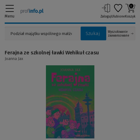
0
Menu
Zaloguj
Ulubione
Koszyk
Wyszukiwanie
Szukaj
zaawansowane
Ferajna ze szkolnej ławki Wehikuł czasu
Joanna Jax
(Link
do
innej
strony)