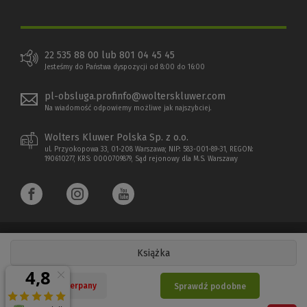
22 535 88 00 lub 801 04 45 45
Jesteśmy do Państwa dyspozycji od 8:00 do 16:00
pl-obsluga.profinfo@wolterskluwer.com
Na wiadomość odpowiemy możliwe jak najszybciej.
Wolters Kluwer Polska Sp. z o.o.
ul. Przyokopowa 33, 01-208 Warszawa; NIP: 583-001-89-31, REGON:
190610277, KRS: 0000709879, Sąd rejonowy dla M.S. Warszawy
Książka
Copyright 1997 - 2026 Wolters Kluwer Polska Sp. z o.o.
Nakład wyczerpany
Sprawdź podobne