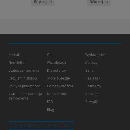
Więcej
Więcej
Kontakt
O nas
Wydawnictwa
Newsletter
Współpraca
Autorzy
Status zamówienia
Dla autorów
(Nowe
(Link
Serie
okno)
do
Regulamin sklepu
Twoje sugestie
Hasła LEX
innej
strony)
Polityka prywatności
(Nowe
(Link
Co nas wyróżnia
Segmenty
okno)
do
Zwrot lub reklamacja
Mapa strony
Rodzaje
innej
zamówienia
strony)
FAQ
Zawody
Blog
Zarządzaj preferencjami plików cookie