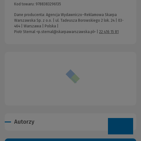
Kod towaru:
9788383296135
Dane producenta: Agencja Wydawniczo–Reklamowa Skarpa
Warszawska Sp. z o.o. | ul. Tadeusza Borowskiego 2 lok. 24 | 03-
464 | Warszawa | Polska |
Piotr Sternal <p.sternal@skarpawarszawska.pl>
|
22 416 15 81
Autorzy