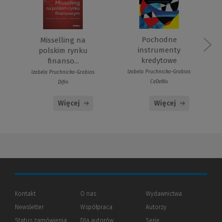
Pochodne
Misselling na
instrumenty
polskim rynku
kredytowe
finanso...
Izabela Pruchnicka-Grabias
Izabela Pruchnicka-Grabias
CeDeWu
Difin
Więcej
Więcej
Kontakt
O nas
Wydawnictwa
Newsletter
Współpraca
Autorzy
Status zamówienia
Dla autorów
(Nowe
(Link
Serie