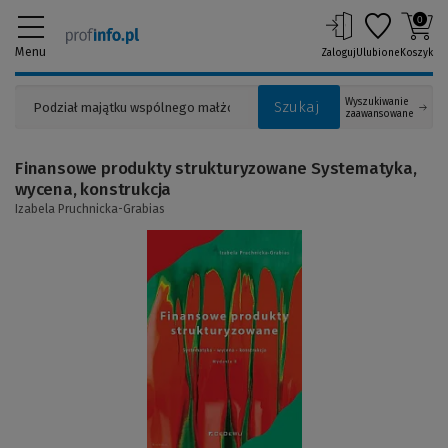
0
Menu
Zaloguj
Ulubione
Koszyk
Wyszukiwanie
Szukaj
zaawansowane
Finansowe produkty strukturyzowane Systematyka,
wycena, konstrukcja
Izabela Pruchnicka-Grabias
(Link
do
innej
strony)