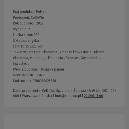
Kraj produkcji: Polska
Producent:
CeDeWu
Rok publikacji:
2022
Wydanie:
2
Liczba stron:
280
Okładka:
miękka
Format:
16.5x23.5cm
Towar w kategorii:
Ekonomia
,
Finanse i inwestycje
,
Biznes,
ekonomia, marketing
,
Ekonomia
,
Finanse
,
Gospodarka
,
Inwestycje
Wersja publikacji:
Książka papier
ISBN:
9788381025676
Kod towaru:
9788381025676
Dane producenta: CeDeWu Sp. z o.o. | Żurawia 47/49 lok. 307 | 00-
680 | Warszawa | Polska |
hurt@cedewu.pl
|
22 396 15 00