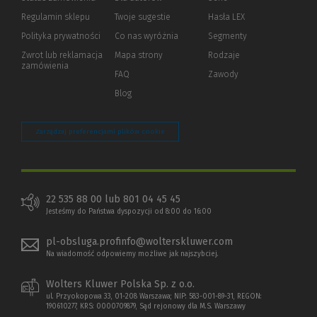
okno)
do
Regulamin sklepu
Twoje sugestie
Hasła LEX
innej
strony)
Polityka prywatności
(Nowe
(Link
Co nas wyróżnia
Segmenty
okno)
do
Zwrot lub reklamacja
Mapa strony
Rodzaje
innej
zamówienia
strony)
FAQ
Zawody
Blog
Zarządzaj preferencjami plików cookie
22 535 88 00 lub 801 04 45 45
Jesteśmy do Państwa dyspozycji od 8:00 do 16:00
pl-obsluga.profinfo@wolterskluwer.com
Na wiadomość odpowiemy możliwe jak najszybciej.
Wolters Kluwer Polska Sp. z o.o.
ul. Przyokopowa 33, 01-208 Warszawa; NIP: 583-001-89-31, REGON:
190610277, KRS: 0000709879, Sąd rejonowy dla M.S. Warszawy