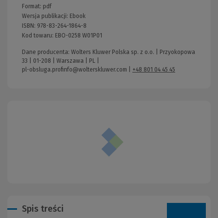
Format:
pdf
Wersja publikacji:
Ebook
ISBN:
978-83-264-1864-8
Kod towaru:
EBO-0258 W01P01
Dane producenta: Wolters Kluwer Polska sp. z o.o. | Przyokopowa
33 | 01-208 | Warszawa | PL |
pl-obsluga.profinfo@wolterskluwer.com
|
+48 801 04 45 45
Spis treści