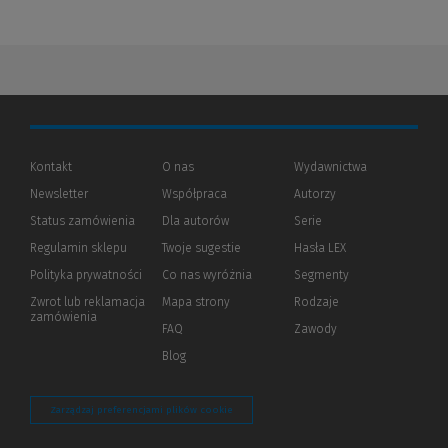
Kontakt
O nas
Wydawnictwa
Newsletter
Współpraca
Autorzy
Status zamówienia
Dla autorów
(Nowe
(Link
Serie
okno)
do
Regulamin sklepu
Twoje sugestie
Hasła LEX
innej
strony)
Polityka prywatności
(Nowe
(Link
Co nas wyróżnia
Segmenty
okno)
do
Zwrot lub reklamacja
Mapa strony
Rodzaje
innej
zamówienia
strony)
FAQ
Zawody
Blog
Zarządzaj preferencjami plików cookie