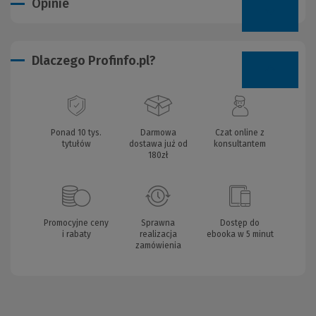
Opinie
Dlaczego Profinfo.pl?
Ponad 10 tys.
Darmowa
Czat online z
tytułów
dostawa już od
konsultantem
180zł
Promocyjne ceny
Sprawna
Dostęp do
i rabaty
realizacja
ebooka w 5 minut
zamówienia