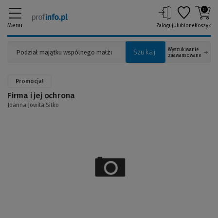
0
Menu
Zaloguj
Ulubione
Koszyk
Wyszukiwanie
Szukaj
zaawansowane
Promocja!
Firma i jej ochrona
Joanna Jowita Sitko