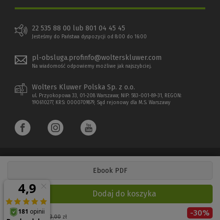
22 535 88 00 lub 801 04 45 45
Jesteśmy do Państwa dyspozycji od 8:00 do 16:00
pl-obsluga.profinfo@wolterskluwer.com
Na wiadomość odpowiemy możliwe jak najszybciej.
Wolters Kluwer Polska Sp. z o.o.
ul. Przyokopowa 33, 01-208 Warszawa; NIP: 583-001-89-31, REGON:
190610277, KRS: 0000709879, Sąd rejonowy dla M.S. Warszawy
Ebook PDF
Copyright 1997 - 2026 Wolters Kluwer Polska Sp. z o.o.
Dodaj do koszyka
Płatności elektroniczne
-
30
%
(Nowe
(Link
Cena regularna:
63,00
zł