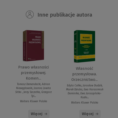
Inne publikacje autora
Prawo własności
Własność
przemysłowej.
przemysłowa.
Komen...
Orzecznictwo...
Tomasz Demendecki, Adrian
Edyta Całka, Jarosław Dudzik,
Niewęgłowski, Joanna Jowita
Marek Dziuba, Ewa Harasimiuk
Sitko , Jerzy Szczotka, Grzegorz
Dominika, Ewa Jaroszyńska-
Tyl...
Kozło...
Wolters Kluwer Polska
Wolters Kluwer Polska
Więcej
Więcej