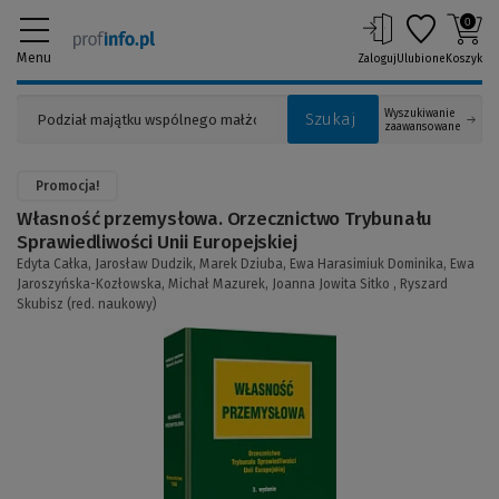
0
Menu
Zaloguj
Ulubione
Koszyk
Wyszukiwanie
Szukaj
zaawansowane
Promocja!
Własność przemysłowa. Orzecznictwo Trybunału
Sprawiedliwości Unii Europejskiej
Edyta Całka,
Jarosław Dudzik,
Marek Dziuba,
Ewa Harasimiuk Dominika,
Ewa
Jaroszyńska-Kozłowska,
Michał Mazurek,
Joanna Jowita Sitko ,
Ryszard
Skubisz (red. naukowy)
(Link
do
innej
strony)