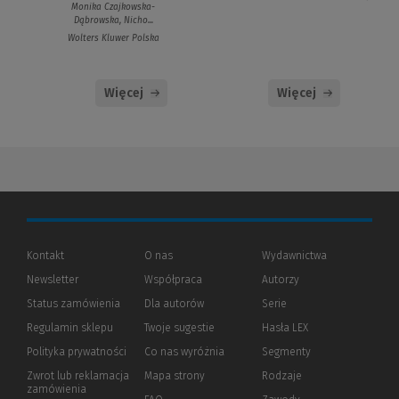
Monika Czajkowska-
Dąbrowska, Nicho...
Wolters Kluwer Polska
Więcej
Więcej
Kontakt
O nas
Wydawnictwa
Newsletter
Współpraca
Autorzy
Status zamówienia
Dla autorów
(Nowe
(Link
Serie
okno)
do
Regulamin sklepu
Twoje sugestie
Hasła LEX
innej
strony)
Polityka prywatności
(Nowe
(Link
Co nas wyróżnia
Segmenty
okno)
do
Zwrot lub reklamacja
Mapa strony
Rodzaje
innej
zamówienia
strony)