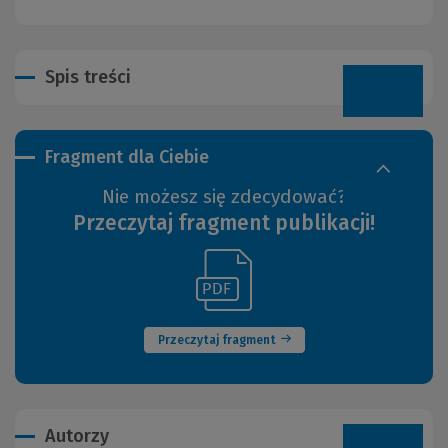
Spis treści
Fragment dla Ciebie
Nie możesz się zdecydować?
Przeczytaj fragment publikacji!
(Link
(Nowe
do
okno)
innej
strony)
Przeczytaj fragment
Autorzy