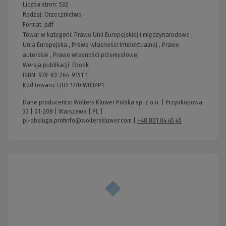
Liczba stron:
532
Rodzaj:
Orzecznictwo
Format:
pdf
Towar w kategorii:
Prawo Unii Europejskiej i międzynarodowe
,
Unia Europejska
,
Prawo własności intelektualnej
,
Prawo
autorskie
,
Prawo własności przemysłowej
Wersja publikacji:
Ebook
ISBN:
978-83-264-9151-1
Kod towaru:
EBO-1770 W03PP1
Dane producenta: Wolters Kluwer Polska sp. z o.o. | Przyokopowa
33 | 01-208 | Warszawa | PL |
pl-obsluga.profinfo@wolterskluwer.com
|
+48 801 04 45 45