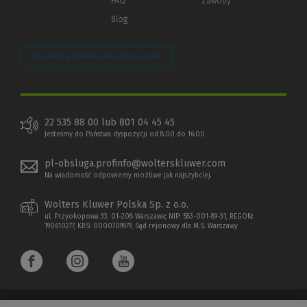
FAQ
Zawody
Blog
Zarządzaj preferencjami plików cookie
22 535 88 00 lub 801 04 45 45
Jesteśmy do Państwa dyspozycji od 8:00 do 16:00
pl-obsluga.profinfo@wolterskluwer.com
Na wiadomość odpowiemy możliwe jak najszybciej.
Wolters Kluwer Polska Sp. z o.o.
ul. Przyokopowa 33, 01-208 Warszawa; NIP: 583-001-89-31, REGON:
190610277, KRS: 0000709879, Sąd rejonowy dla M.S. Warszawy