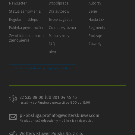
Newsletter
Współpraca
Autorzy
Status zamówienia
Dla autorów
(Nowe
(Link
Serie
okno)
do
Regulamin sklepu
Twoje sugestie
Hasła LEX
innej
strony)
Polityka prywatności
(Nowe
(Link
Co nas wyróżnia
Segmenty
okno)
do
Zwrot lub reklamacja
Mapa strony
Rodzaje
innej
zamówienia
strony)
FAQ
Zawody
Blog
Zarządzaj preferencjami plików cookie
22 535 88 00 lub 801 04 45 45
Jesteśmy do Państwa dyspozycji od 8:00 do 16:00
pl-obsluga.profinfo@wolterskluwer.com
Na wiadomość odpowiemy możliwe jak najszybciej.
Wolters Kluwer Polska Sp. z o.o.