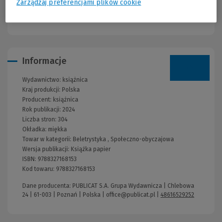
Zarządzaj preferencjami plików cookie
odniesień do ludowych wierzeń. Pokochają ją wielbiciele Olgi
Tokarczuk, Radka Raka i Neila Gaimana.
Informacje
Wydawnictwo:
książnica
Kraj produkcji: Polska
Producent:
książnica
Rok publikacji:
2024
Liczba stron:
304
Okładka:
miękka
Towar w kategorii:
Beletrystyka
,
Społeczno-obyczajowa
Wersja publikacji:
Książka papier
ISBN:
9788327168153
Kod towaru:
9788327168153
Dane producenta: PUBLICAT S.A. Grupa Wydawnicza | Chlebowa
24 | 61-003 | Poznań | Polska |
office@publicat.pl
|
48616529252