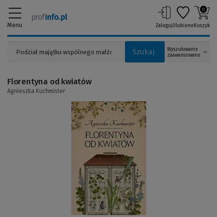
0
Menu
Zaloguj
Ulubione
Koszyk
Wyszukiwanie
Szukaj
zaawansowane
Florentyna od kwiatów
Agnieszka Kuchmister
(Link
do
innej
strony)