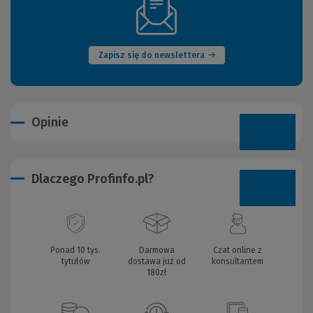
(Nowe
okno)
Zapisz się do newslettera
Opinie
Dlaczego Profinfo.pl?
Ponad 10 tys.
Darmowa
Czat online z
tytułów
dostawa już od
konsultantem
180zł