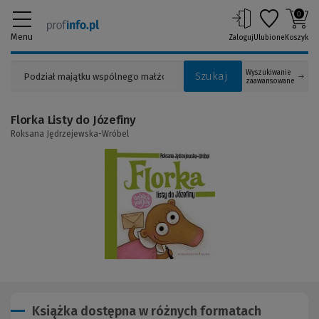
0
Menu
Zaloguj
Ulubione
Koszyk
Wyszukiwanie
Szukaj
zaawansowane
Florka Listy do Józefiny
Roksana Jędrzejewska-Wróbel
(Link
do
innej
strony)
Książka dostępna w różnych formatach