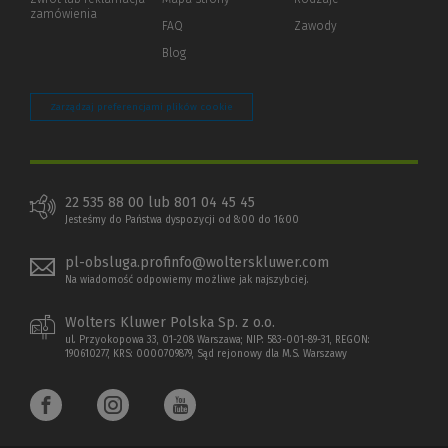
innej
zamówienia
strony)
FAQ
Zawody
Blog
Zarządzaj preferencjami plików cookie
22 535 88 00 lub 801 04 45 45
Jesteśmy do Państwa dyspozycji od 8:00 do 16:00
pl-obsluga.profinfo@wolterskluwer.com
Na wiadomość odpowiemy możliwe jak najszybciej.
Wolters Kluwer Polska Sp. z o.o.
ul. Przyokopowa 33, 01-208 Warszawa; NIP: 583-001-89-31, REGON:
190610277, KRS: 0000709879, Sąd rejonowy dla M.S. Warszawy