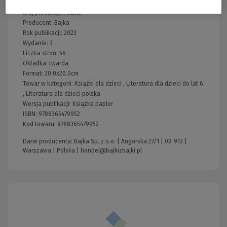
Wydawnictwo:
Bajka
Kraj produkcji: Polska
Producent:
Bajka
Rok publikacji:
2023
Wydanie:
3
Liczba stron:
56
Okładka:
twarda
Format:
20.0x20.0cm
Towar w kategorii:
Książki dla dzieci
,
Literatura dla dzieci do lat 6
,
Literatura dla dzieci polska
Wersja publikacji:
Książka papier
ISBN:
9788365479952
Kod towaru:
9788365479952
Dane producenta: Bajka Sp. z o.o. | Angorska 27/1 | 03-913 |
Warszawa | Polska |
handel@bajkizbajki.pl