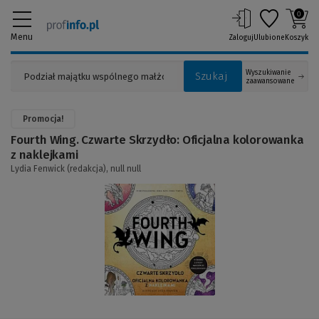
0
Menu
Zaloguj
Ulubione
Koszyk
Wyszukiwanie
Szukaj
zaawansowane
Promocja!
Fourth Wing. Czwarte Skrzydło: Oficjalna kolorowanka
z naklejkami
Lydia Fenwick (redakcja),
null null
(Link
do
innej
strony)