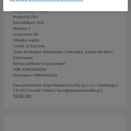
Wydawnictwo:
Filia
Kraj produkcji: Polska
Producent:
Filia
Rok publikacji:
2025
Wydanie:
1
Liczba stron:
80
Okładka:
miękka
Format:
25.0x25.0cm
Towar w kategorii:
Beletrystyka
,
Fantastyka
,
Książki dla dzieci
,
Kolorowanki
Wersja publikacji:
Książka papier
ISBN:
9788384028261
Kod towaru:
9788384028261
Dane producenta: Grupa Wydawnicza Filia Sp. z o.o. | Kleeberga 2
| 61-615 | Poznań | Polska |
biuro@wydawnictwofilia.pl
|
512 027 368