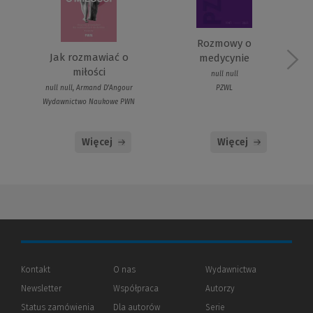
Rozmowy o
Jak rozmawiać o
medycynie
miłości
null null
PZWL
null null, Armand D'Angour
Wydawnictwo Naukowe PWN
Więcej
Więcej
Kontakt
O nas
Wydawnictwa
Newsletter
Współpraca
Autorzy
Status zamówienia
Dla autorów
(Nowe
(Link
Serie