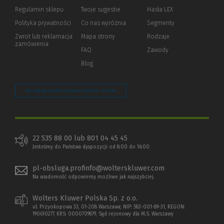
okno)
do
Regulamin sklepu
Twoje sugestie
Hasła LEX
innej
strony)
Polityka prywatności
(Nowe
(Link
Co nas wyróżnia
Segmenty
okno)
do
Zwrot lub reklamacja
Mapa strony
Rodzaje
innej
zamówienia
strony)
FAQ
Zawody
Blog
Zarządzaj preferencjami plików cookie
22 535 88 00 lub 801 04 45 45
Jesteśmy do Państwa dyspozycji od 8:00 do 16:00
pl-obsluga.profinfo@wolterskluwer.com
Na wiadomość odpowiemy możliwe jak najszybciej.
Wolters Kluwer Polska Sp. z o.o.
ul. Przyokopowa 33, 01-208 Warszawa; NIP: 583-001-89-31, REGON:
190610277, KRS: 0000709879, Sąd rejonowy dla M.S. Warszawy