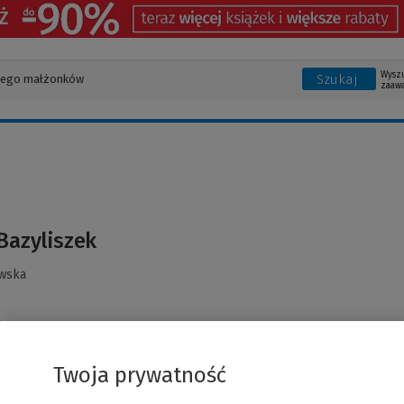
Wysz
Szukaj
zaaw
 Bazyliszek
owska
Twoja prywatność