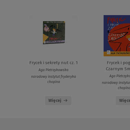
Frycek i sekrety nut cz. 1
Frycek i po
Czarnym S
Aga Pietrzykowska
Aga Pietrzy
narodowy instytut fryderyka
chopina
narodowy instytu
chopin
Więcej
Więce