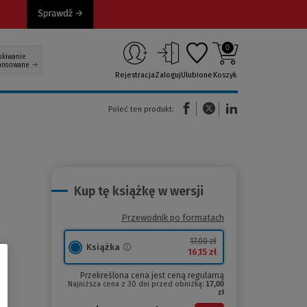
0
ukiwanie
ansowane
Rejestracja
Zaloguj
Ulubione
Koszyk
(Nowe okno)
(Link do innej strony)
(Link do innej strony)
Poleć ten produkt:
Kup tę książkę w wersji
Przewodnik po formatach
17,00 zł
Książka
16,15 zł
Przekreślona cena jest ceną regularną
Najniższa cena z 30 dni przed obniżką:
17,00
zł