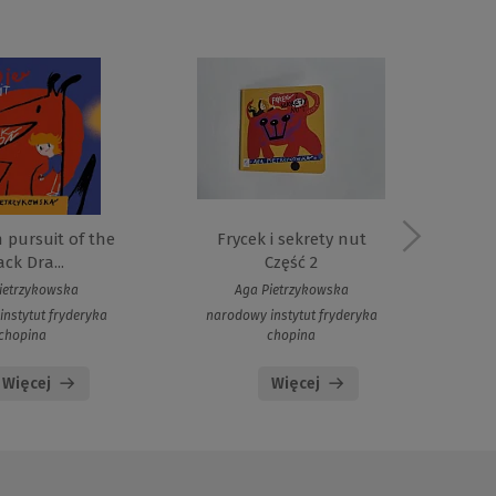
n pursuit of the
Frycek i sekrety nut
Fr
ack Dra...
Część 2
ietrzykowska
Aga Pietrzykowska
nstytut fryderyka
narodowy instytut fryderyka
nar
chopina
chopina
Więcej
Więcej