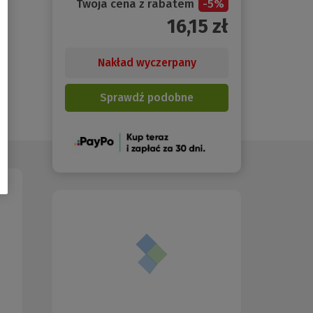
Twoja cena z rabatem
-
5
%
16,15
zł
Nakład wyczerpany
Sprawdź podobne
(Nowe
okno)