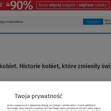
Wysz
Szukaj
zaaw
kobiet. Historie kobiet, które zmieniły świ
ifreddi
Twoja prywatność
W celu zapewnienia Ci optymalnej obsługi, korzystamy z plików cookie i innych podobnych
technologii. Dane zebrane za pomocą tych technologii wykorzystujemy do różnych celów, między