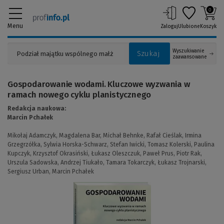
0
Menu
Zaloguj
Ulubione
Koszyk
Wyszukiwanie
Szukaj
zaawansowane
Gospodarowanie wodami. Kluczowe wyzwania w
ramach nowego cyklu planistycznego
Redakcja naukowa:
Marcin Pchałek
Mikołaj Adamczyk,
Magdalena Bar,
Michał Behnke,
Rafał Cieślak,
Irmina
Grzegrzółka,
Sylwia Horska-Schwarz,
Stefan Iwicki,
Tomasz Kolerski,
Paulina
Kupczyk,
Krzysztof Okrasiński,
Łukasz Oleszczuk,
Paweł Prus,
Piotr Rak,
Urszula Sadowska,
Andrzej Tiukało,
Tamara Tokarczyk,
Łukasz Trojnarski,
Sergiusz Urban,
Marcin Pchałek
(Link
do
innej
strony)