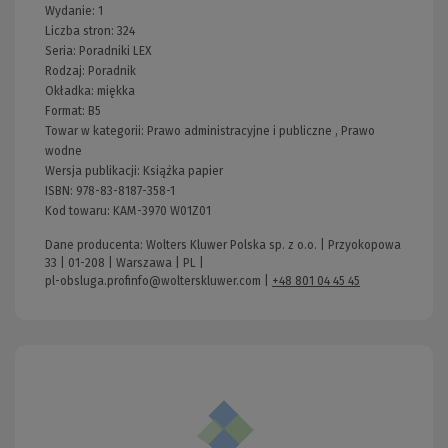
Wydanie:
1
Liczba stron:
324
Seria:
Poradniki LEX
Rodzaj:
Poradnik
Okładka:
miękka
Format:
B5
Towar w kategorii:
Prawo administracyjne i publiczne
,
Prawo
wodne
Wersja publikacji:
Książka papier
ISBN:
978-83-8187-358-1
Kod towaru:
KAM-3970 W01Z01
Dane producenta: Wolters Kluwer Polska sp. z o.o. | Przyokopowa
33 | 01-208 | Warszawa | PL |
pl-obsluga.profinfo@wolterskluwer.com
|
+48 801 04 45 45