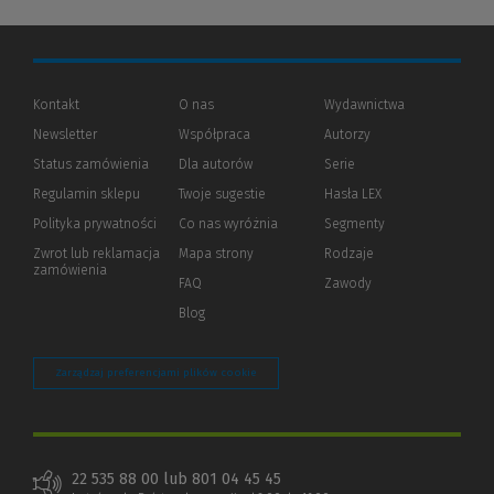
Kontakt
O nas
Wydawnictwa
Newsletter
Współpraca
Autorzy
Status zamówienia
Dla autorów
(Nowe
(Link
Serie
okno)
do
Regulamin sklepu
Twoje sugestie
Hasła LEX
innej
strony)
Polityka prywatności
(Nowe
(Link
Co nas wyróżnia
Segmenty
okno)
do
Zwrot lub reklamacja
Mapa strony
Rodzaje
innej
zamówienia
strony)
FAQ
Zawody
Blog
Zarządzaj preferencjami plików cookie
22 535 88 00 lub 801 04 45 45