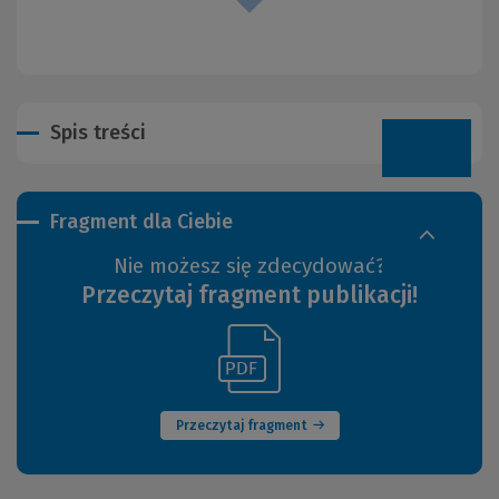
Spis treści
Fragment dla Ciebie
Nie możesz się zdecydować?
Przeczytaj fragment publikacji!
(Link
(Nowe
do
okno)
innej
strony)
Przeczytaj fragment