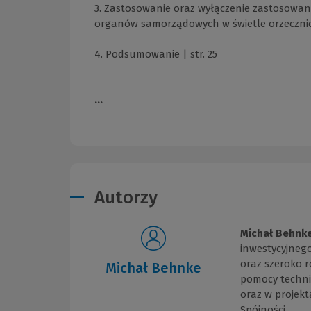
3. Zastosowanie oraz wyłączenie zastosowania
organów samorządowych w świetle orzecznict
4. Podsumowanie | str. 25
...
Autorzy
Michał Behnk
inwestycyjneg
oraz szeroko 
Michał Behnke
pomocy technic
oraz w projek
Spójności.