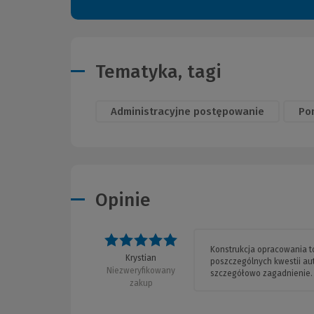
Tematyka, tagi
Administracyjne postępowanie
Po
Opinie
Ocena: 5 na 5
Konstrukcja opracowania to 
Krystian
poszczególnych kwestii aut
Niezweryfikowany
szczegółowo zagadnienie.
zakup