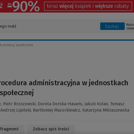
Wysz
Szukaj
zaaw
ch pomocy społecznej
rocedura administracyjna w jednostkach
społecznej
e,
Piotr Brzozowski,
Dorota Dorska-Havaris,
Jakub Kolan,
Tomasz
,
Andrzej Lipiński,
Bartłomiej Mazurkiewicz,
Katarzyna Miklaszewska
 fragment
(Link
Zobacz spis treści
do