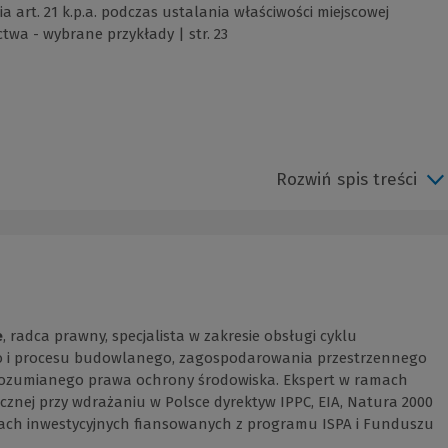
 art. 21 k.p.a. podczas ustalania właściwości miejscowej
wa - wybrane przykłady | str. 23
Rozwiń spis treści
e
, radca prawny, specjalista w zakresie obsługi cyklu
o i procesu budowlanego, zagospodarowania przestrzennego
rozumianego prawa ochrony środowiska. Ekspert w ramach
znej przy wdrażaniu w Polsce dyrektyw IPPC, EIA, Natura 2000
tach inwestycyjnych fiansowanych z programu ISPA i Funduszu