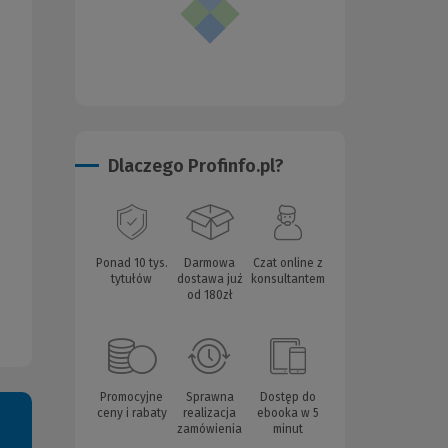
Dlaczego Profinfo.pl?
Ponad 10 tys.
Darmowa
Czat online z
tytułów
dostawa już
konsultantem
od 180zł
Promocyjne
Sprawna
Dostęp do
ceny i rabaty
realizacja
ebooka w 5
zamówienia
minut