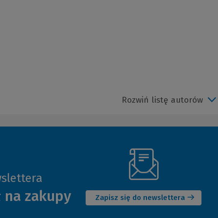
Rozwiń listę autorów
slettera
(Nowe
ł na zakupy
okno)
Zapisz się do newslettera