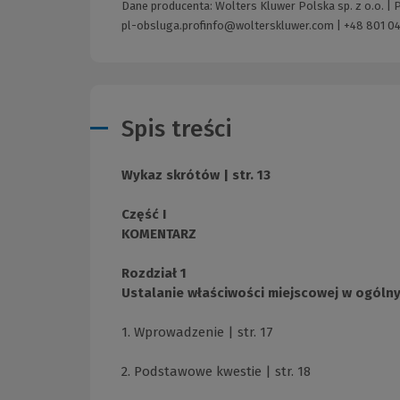
Dane producenta: Wolters Kluwer Polska sp. z o.o. |
pl-obsluga.profinfo@wolterskluwer.com
|
+48 801 04
Spis treści
Wykaz skrótów | str. 13
Część I
KOMENTARZ
Rozdział 1
Ustalanie właściwości miejscowej w ogólny
1. Wprowadzenie | str. 17
2. Podstawowe kwestie | str. 18