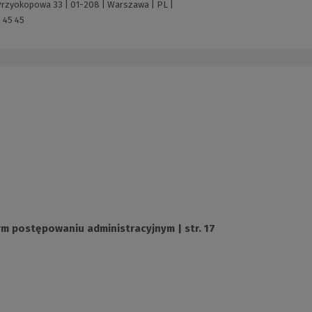
 Przyokopowa 33 | 01-208 | Warszawa | PL |
 45 45
m postępowaniu administracyjnym | str. 17