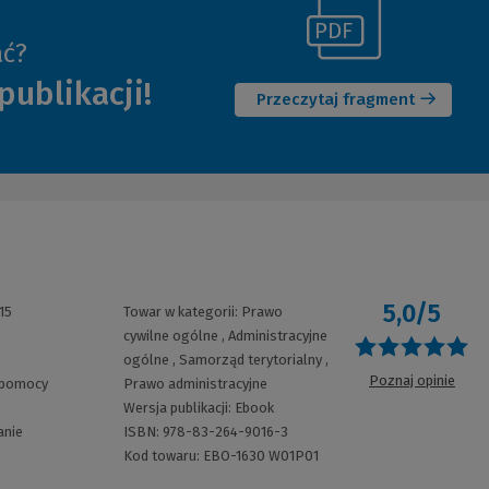
(Link
ać?
(Nowe
do
publikacji!
okno)
innej
Przeczytaj fragment
strony)
5,0/5
15
Towar w kategorii:
Prawo
cywilne ogólne
,
Administracyjne
O
ogólne
,
Samorząd terytorialny
,
Poznaj opinie
 pomocy
Prawo administracyjne
Wersja publikacji:
Ebook
anie
ISBN:
978-83-264-9016-3
Kod towaru:
EBO-1630 W01P01