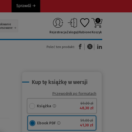
0
ukiwanie
ansowane
Rejestracja
Zaloguj
Ulubione
Koszyk
(Nowe okno)
(Link do innej strony)
(Link do innej strony)
Poleć ten produkt:
Kup tę książkę w wersji
Przewodnik po formatach
69,00 zł
Książka
48,30 zł
59,00 zł
Ebook PDF
41,30 zł