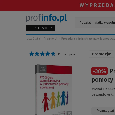
Kategorie
Jesteś tutaj:
Profinfo.pl
Procedura administracyjna w jednostka
Promocja!
Poznaj opinie
(Link
P
-
30
%
do
innej
pomocy 
strony)
Michał Behnk
Lewandowski
Przeczytaj