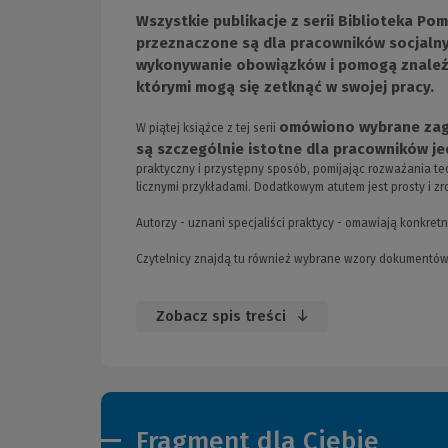
strony)
Wszystkie publikacje z serii Biblioteka P
przeznaczone są dla pracowników socjalny
wykonywanie obowiązków i pomogą znaleźć 
którymi mogą się zetknąć w swojej pracy.
omówiono wybrane zaga
W piątej książce z tej serii
są szczególnie istotne dla pracowników j
praktyczny i przystępny sposób, pomijając rozważania t
licznymi przykładami. Dodatkowym atutem jest prosty i zro
Autorzy - uznani specjaliści praktycy - omawiają konkre
Czytelnicy znajdą tu również wybrane wzory dokumentów
Zobacz spis treści
Fragment dla Ciebie