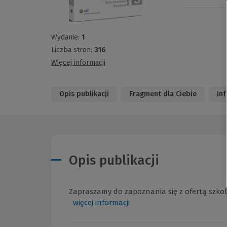
Wydanie:
1
Liczba stron:
316
Więcej informacji
Opis publikacji
Fragment dla Ciebie
In
Opis publikacji
Zapraszamy do zapoznania się z ofertą szko
więcej informacji
(Nowe
(Link
okno)
do
innej