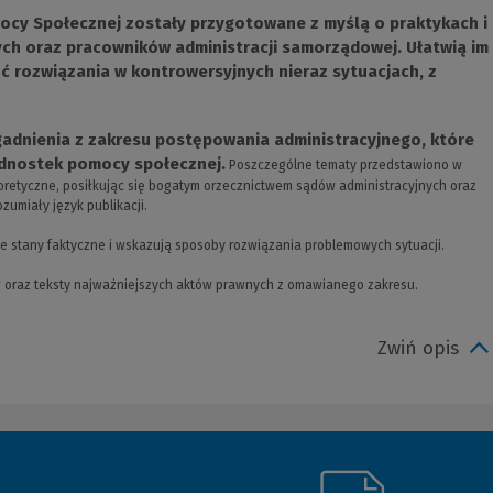
omocy Społecznej zostały przygotowane z myślą o praktykach i
ch oraz pracowników administracji samorządowej. Ułatwią im
rozwiązania w kontrowersyjnych nieraz sytuacjach, z
dnienia z zakresu postępowania administracyjnego, które
ednostek pomocy społecznej.
Poszczególne tematy przedstawiono w
eoretyczne, posiłkując się bogatym orzecznictwem sądów administracyjnych oraz
zumiały język publikacji.
tne stany faktyczne i wskazują sposoby rozwiązania problemowych sytuacji.
 oraz teksty najważniejszych aktów prawnych z omawianego zakresu.
Zwiń opis