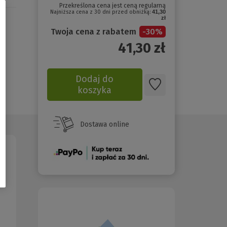
Przekreślona cena jest ceną regularną
Najniższa cena z 30 dni przed obniżką:
41,30
zł
Twoja cena z rabatem
-
30
%
41,30
zł
Dodaj do
koszyka
Dostawa online
(Nowe
okno)