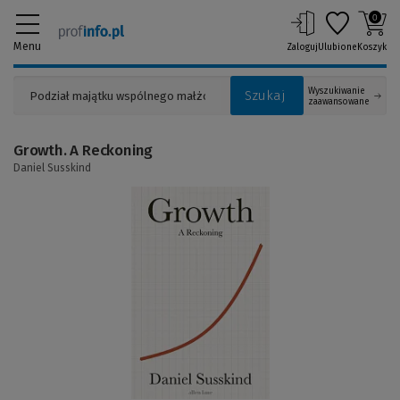
0
Menu
Zaloguj
Ulubione
Koszyk
Wyszukiwanie
Szukaj
zaawansowane
Growth. A Reckoning
Daniel Susskind
(Link
do
innej
strony)