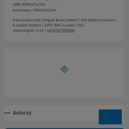
ISBN:
9780241542309
Kod towaru:
9780241542309
Dane producenta: Penguin Books Limited | One Embassy Gardens
8 Viaduct Gardens | SW11 7BW | London | GB |
www.penguin.co.uk
|
44(02)2071393000
Autorzy