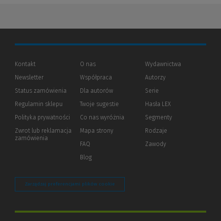
Kontakt
O nas
Wydawnictwa
Newsletter
Współpraca
Autorzy
Status zamówienia
Dla autorów
(Nowe
(Link
Serie
okno)
do
Regulamin sklepu
Twoje sugestie
Hasła LEX
innej
strony)
Polityka prywatności
(Nowe
(Link
Co nas wyróżnia
Segmenty
okno)
do
Zwrot lub reklamacja
Mapa strony
Rodzaje
innej
zamówienia
strony)
FAQ
Zawody
Blog
Zarządzaj preferencjami plików cookie