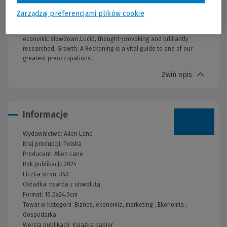
a sweeping analysis full of historical insight, he argues that we
cannot abandon growth but shows instead how we must redirect
Zarządzaj preferencjami plików cookie
it, making it better reflect what we truly value. He explores what
really drives growth, and offers original ideas for combatting our
economic slowdown.Lucid, thought-provoking and brilliantly
researched, Growth: A Reckoning is a vital guide to one of our
greatest preoccupations.
Zwiń opis
Informacje
Wydawnictwo:
Allen Lane
Kraj produkcji: Polska
Producent:
Allen Lane
Rok publikacji:
2024
Liczba stron:
340
Okładka:
twarda z obwolutą
Format:
16.0x24.0cm
Towar w kategorii:
Biznes, ekonomia, marketing
,
Ekonomia
,
Gospodarka
Wersja publikacji:
Książka papier