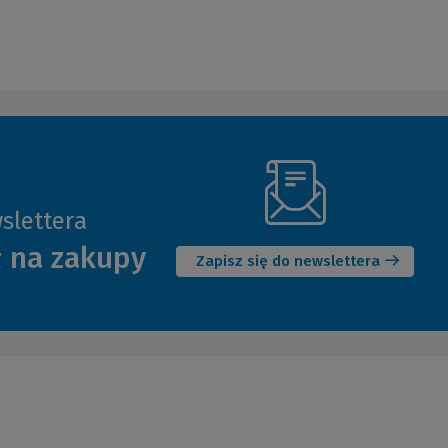
slettera
(Nowe
ł na zakupy
okno)
Zapisz się do newslettera