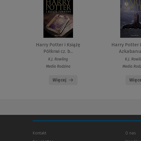
Harry Potter i Książę
Harry Potter 
Półkrwi cz. b...
Azkabanu c
K.J. Rowling
K.J. Rowl
Media Rodzina
Media Rod
Więcej
Więce
Kontakt
O nas