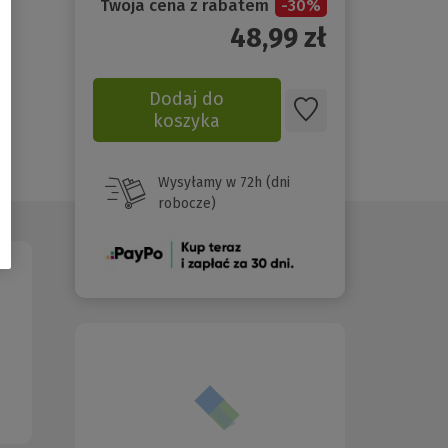
Twoja cena z rabatem
-
30
%
48,99
zł
Dodaj do
koszyka
Wysyłamy w 72h (dni
robocze)
(Nowe
okno)