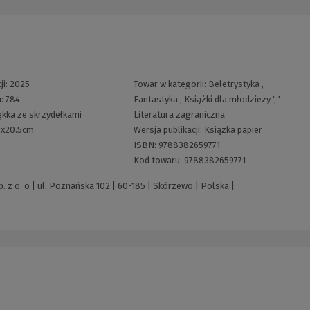
ji:
2025
Towar w kategorii:
Beletrystyka
,
n:
784
Fantastyka
,
Książki dla młodzieży
', '
ękka ze skrzydełkami
Literatura zagraniczna
5x20.5cm
Wersja publikacji:
Książka papier
ISBN:
9788382659771
Kod towaru:
9788382659771
z o. o | ul. Poznańska 102 | 60-185 | Skórzewo | Polska |