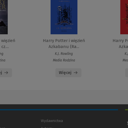
i więzień
Harry Potter i więzień
Harry Po
z....
Azkabanu (Ra...
Azka
ing
K.J. Rowling
K.
zina
Media Rodzina
Med
j
Więcej
Wydawnictwa