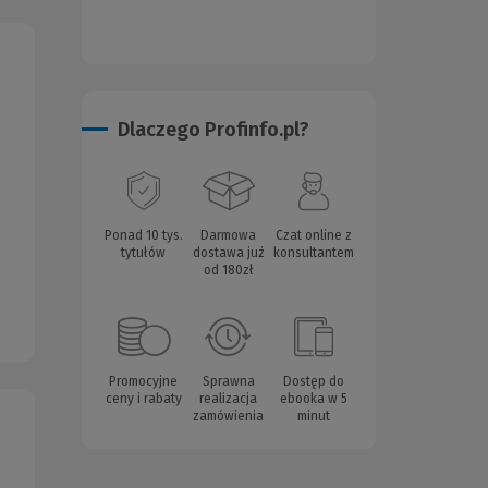
Dlaczego Profinfo.pl?
Ponad 10 tys.
Darmowa
Czat online z
tytułów
dostawa już
konsultantem
od 180zł
Promocyjne
Sprawna
Dostęp do
ceny i rabaty
realizacja
ebooka w 5
zamówienia
minut