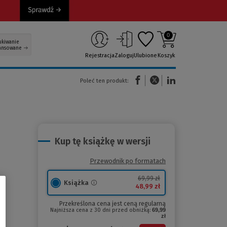
0
ukiwanie
ansowane
Rejestracja
Zaloguj
Ulubione
Koszyk
(Nowe okno)
(Link do innej strony)
(Link do innej strony)
Poleć ten produkt:
Kup tę książkę w wersji
Przewodnik po formatach
69,99 zł
Książka
48,99 zł
Przekreślona cena jest ceną regularną
Najniższa cena z 30 dni przed obniżką:
69,99
zł