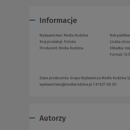
Informacje
Wydawnictwo:
Media Rodzina
Rok publikac
Kraj produkcji: Polska
Liczba stro
Producent:
Media Rodzina
Okładka:
mi
Format:
13.
Dane producenta: Grupa Wydawnicza Media Rodzina Sp. 
wydawnictwo@mediarodzina.pl
|
61 827 08 50
Autorzy