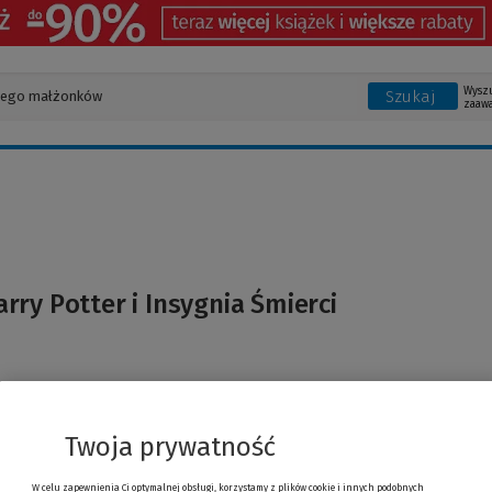
Wysz
Szukaj
zaaw
arry Potter i Insygnia Śmierci
Twoja prywatność
W celu zapewnienia Ci optymalnej obsługi, korzystamy z plików cookie i innych podobnych