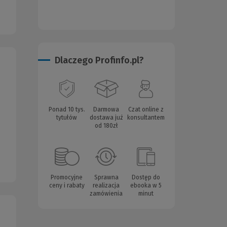
Dlaczego Profinfo.pl?
Ponad 10 tys.
Darmowa
Czat online z
tytułów
dostawa już
konsultantem
od 180zł
Promocyjne
Sprawna
Dostęp do
ceny i rabaty
realizacja
ebooka w 5
zamówienia
minut