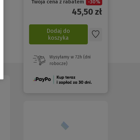
Twoja cena z rabatem
-
30
%
45,50
zł
Dodaj do
koszyka
Wysyłamy w 72h (dni
robocze)
(Nowe
okno)