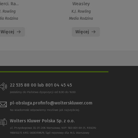
erci. Ra...
Weasley
J. Rowling
K.J. Rowling
ia Rodzina
Media Rodzina
Więcej
Więcej
22 535 88 00 lub 801 04 45 45
Jesteśmy do Państwa dyspozycji od 8:00 do 16:00
pl-obsluga.profinfo@wolterskluwer.com
Na wiadomość odpowiemy możliwe jak najszybciej.
Wolters Kluwer Polska Sp. z o.o.
ul. Przyokopowa 33, 01-208 Warszawa; NIP: 583-001-89-31, REGON:
190610277, KRS: 0000709879, Sąd rejonowy dla M.S. Warszawy