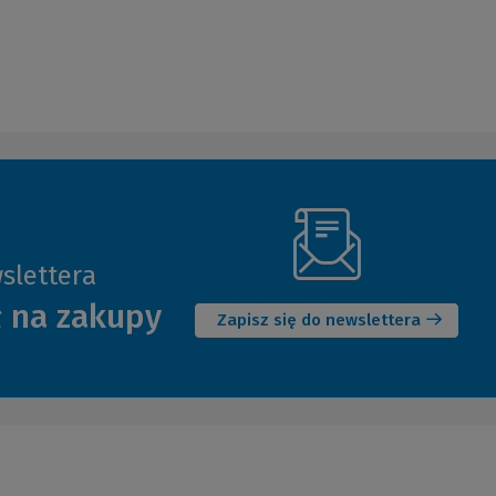
slettera
(Nowe
ł na zakupy
okno)
Zapisz się do newslettera