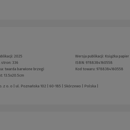
blikacji:
2025
Wersja publikacji:
Książka papier
 stron:
336
ISBN:
9788384160558
ka:
twarda barwione brzegi
Kod towaru:
9788384160558
t:
13.5x20.5cm
z o. o | ul. Poznańska 102 | 60-185 | Skórzewo | Polska |