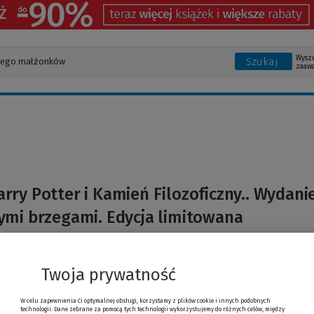
Wysz
Szukaj
zaaw
arry Potter i Kamień Filozoficzny.. Wydanie
ymi brzegami. Edycja limitowana
Twoja prywatność
W celu zapewnienia Ci optymalnej obsługi, korzystamy z plików cookie i innych podobnych
technologii. Dane zebrane za pomocą tych technologii wykorzystujemy do różnych celów, między