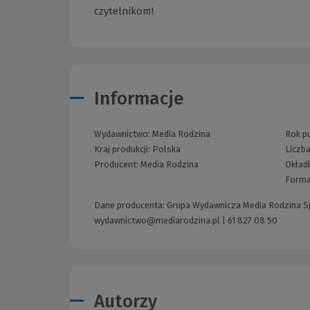
czytelnikom!
Informacje
Wydawnictwo:
Media Rodzina
Rok pu
Kraj produkcji: Polska
Liczba
Producent:
Media Rodzina
Okład
Forma
Dane producenta: Grupa Wydawnicza Media Rodzina Sp. 
wydawnictwo@mediarodzina.pl
|
61 827 08 50
Autorzy