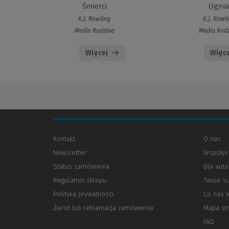
Śmierci
Ogni
K.J. Rowling
K.J. Rowl
Media Rodzina
Media Rod
Więcej
Więce
Kontakt
O nas
Newsletter
Współpr
Status zamówienia
Dla aut
Regulamin sklepu
Twoje s
Polityka prywatności
(Nowe
(Link
Co nas 
okno)
do
Zwrot lub reklamacja zamówienia
Mapa st
innej
strony)
FAQ