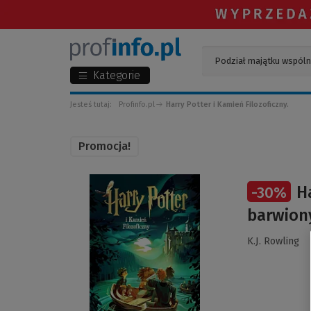
Kategorie
Jesteś tutaj:
Profinfo.pl
Harry Potter i Kamień Filozoficzny.
Promocja!
(Link
H
-
30
%
do
innej
barwion
strony)
K.J. Rowling