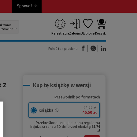
0
ukiwanie
ansowane
Rejestracja
Zaloguj
Ulubione
Koszyk
(Nowe okno)
(Link do innej strony)
(Link do innej strony)
Poleć ten produkt:
 z
Kup tę książkę w wersji
Przewodnik po formatach
64,99 zł
Książka
45,50 zł
Przekreślona cena jest ceną regularną
Najniższa cena z 30 dni przed obniżką:
61,74
zł