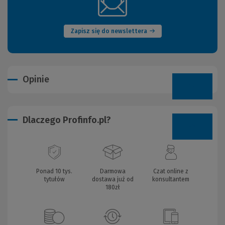
(Nowe
okno)
Zapisz się do newslettera
Opinie
Dlaczego Profinfo.pl?
Ponad 10 tys.
Darmowa
Czat online z
tytułów
dostawa już od
konsultantem
180zł