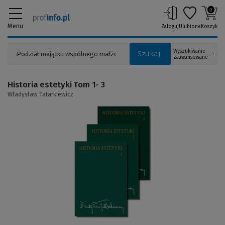
0
Menu
Zaloguj
Ulubione
Koszyk
Wyszukiwanie
Szukaj
zaawansowane
Historia estetyki Tom 1- 3
Władysław Tatarkiewicz
(Link
do
innej
strony)