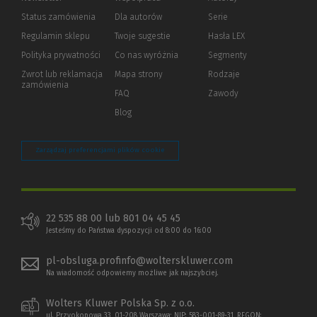
Status zamówienia
Dla autorów
(Nowe
(Link
Serie
okno)
do
Regulamin sklepu
Twoje sugestie
Hasła LEX
innej
strony)
Polityka prywatności
(Nowe
(Link
Co nas wyróżnia
Segmenty
okno)
do
Zwrot lub reklamacja
Mapa strony
Rodzaje
innej
zamówienia
strony)
FAQ
Zawody
Blog
Zarządzaj preferencjami plików cookie
22 535 88 00 lub 801 04 45 45
Jesteśmy do Państwa dyspozycji od 8:00 do 16:00
pl-obsluga.profinfo@wolterskluwer.com
Na wiadomość odpowiemy możliwe jak najszybciej.
Wolters Kluwer Polska Sp. z o.o.
ul. Przyokopowa 33, 01-208 Warszawa; NIP: 583-001-89-31, REGON: