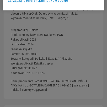
Zarządzaj preferencjami plików cookie
Wydawnictwo:
Wydawnictwo Naukowe PWN
Wydawnictwo Naukowe PWN to znana od lat marka, skupiającą
obecnie kilka spółek. Do grupy wydawniczej należą:
Wydawnictwo Szkolne PWN, PZWL... więcej→
Kraj produkcji: Polska
Producent:
Wydawnictwo Naukowe PWN
Rok publikacji:
2023
Liczba stron:
1384
Okładka:
miękka
Format:
16.0x23.0cm
Towar w kategorii:
Polityka i filozofia
', '
Filozofia
Wersja publikacji:
Książka papier
ISBN:
9788301181727
Kod towaru:
9788301181727
Dane producenta: WYDAWNICTWO NAUKOWE PWN SPÓŁKA
AKCYJNA | UL. GOTTLIEBA DAIMLERA 2 | 02-460 | Warszawa |
Polska |
dyrektywa@pwn.pl