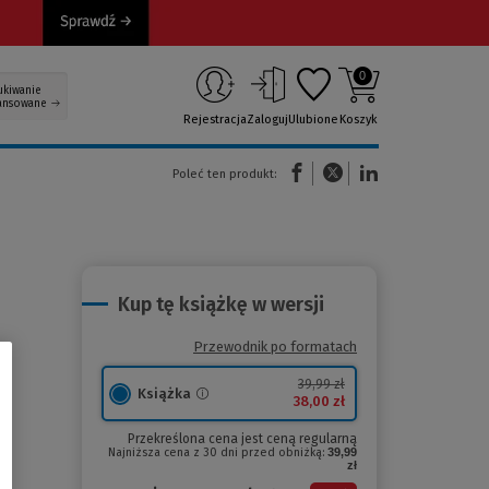
0
ukiwanie
ansowane
Rejestracja
Zaloguj
Ulubione
Koszyk
(Nowe okno)
(Link do innej strony)
(Link do innej strony)
Poleć ten produkt:
Kup tę książkę w wersji
Przewodnik po formatach
39,99 zł
Książka
38,00 zł
Przekreślona cena jest ceną regularną
Najniższa cena z 30 dni przed obniżką:
39,99
zł