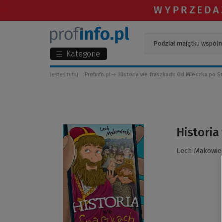
Kategorie
Jesteś tutaj:
Profinfo.pl
Historia we fraszkach: Od Mieszka po S
(Link
Historia
do
innej
Lech Makowie
strony)