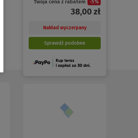
Twoja cena z rabatem
-
5
%
38,00
zł
Nakład wyczerpany
Sprawdź podobne
(Nowe
okno)