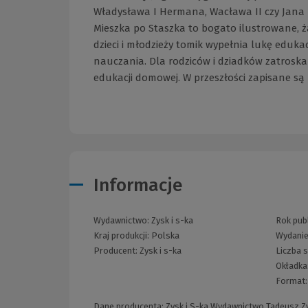
Władysława I Hermana, Wacława II czy Jana I O
Mieszka po Staszka to bogato ilustrowane, ża
dzieci i młodzieży tomik wypełnia lukę eduk
nauczania. Dla rodziców i dziadków zatroska
edukacji domowej. W przeszłości zapisane są 
Informacje
Wydawnictwo:
Zysk i s-ka
Rok publ
Kraj produkcji: Polska
Wydani
Producent:
Zysk i s-ka
Liczba 
Okładka
Format
Dane producenta: Zysk i S-ka Wydawnictwo Tadeusz Zys