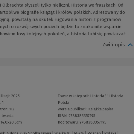
lbrachta słyszeli tylko nieliczni. Historia we fraszkach. Od
rtobliwe biografie książąt i królów polskich. Adresowany do
acyjną, powstałą na skutek rugowania historii z programów
nych o rozwój swych pociech będzie to znakomite wsparcie
bowiem losy kolejnych pokoleń, a historia lubi się powtarzać…
Zwiń opis
ikacji:
2025
Towar w kategorii:
Historia
', '
Historia
e:
1
Polski
stron:
112
Wersja publikacji:
Książka papier
:
twarda
ISBN:
9788383357195
:
14.0x20.5cm
Kod towaru:
9788383357195
k, Aldona Zysk Spółka Jawna | Wielka 10 | 61-774 | Poznań | Polska |