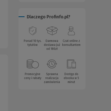
Dlaczego Profinfo.pl?
Ponad 10 tys.
Darmowa
Czat online z
tytułów
dostawa już
konsultantem
od 180zł
Promocyjne
Sprawna
Dostęp do
ceny i rabaty
realizacja
ebooka w 5
zamówienia
minut