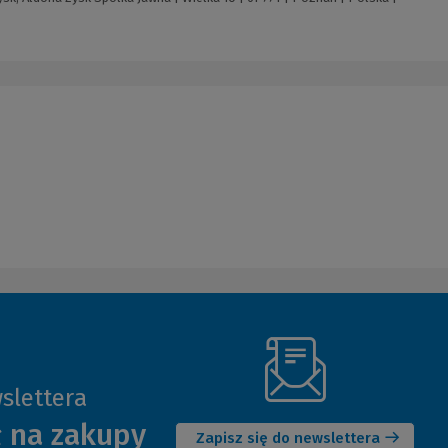
slettera
(Nowe
ł na zakupy
okno)
Zapisz się do newslettera