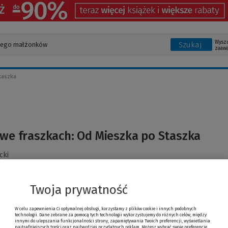
Wysz
Szukaj
zaaw
taszka
 we fraszkach: Od Mieszka po Staszka
cki
Twoja prywatność
W celu zapewnienia Ci optymalnej obsługi, korzystamy z plików cookie i innych podobnych
technologii. Dane zebrane za pomocą tych technologii wykorzystujemy do różnych celów, między
innymi do ulepszania funkcjonalności strony, zapamiętywania Twoich preferencji, wyświetlania
najtrafniejszych treści oraz najbardziej przydatnych reklam. Możesz wybrać swoje preferencje,