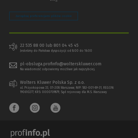
Zarządzaj preferencjami plików cookie
22 535 88 00 lub 801 04 45 45
Jesteśmy do Państwa dyspozycji od 8:00 do 16:00
pl-obsluga.profinfo@wolterskluwer.com
Na wiadomość odpowiemy możliwe jak najszybciej.
Wolters Kluwer Polska Sp. z o.o.
ul. Przyokopowa 33, 01-208 Warszawa; NIP: 583-001-89-31, REGON:
190610277, KRS: 0000709879, Sąd rejonowy dla M.S. Warszawy