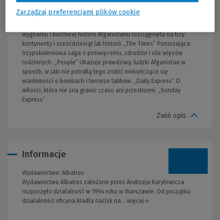
zmienia. Podróż z ojcem do Kabulu stanie się dla Pari i Abdullaha
Zarządzaj preferencjami plików cookie
początkiem rozstania, które odciśnie piętno na ich przyszłym
życiu. Opowieść o miłości, rozstaniu, przyjaźni, poświęceniu,
wygnaniu i burzliwej historii Afganistanu rozciągnięta na trzy
kontynenty i sześćdziesiąt lat historii. „The Times” Poruszająca
trzypokoleniowa saga o poświęceniu, zdradzie i sile więzów
rodzinnych. „People” Ukazuje prawdziwy, ludzki Afganistan w
sposób, w jaki nie potrafią tego zrobić niekończące się
wiadomości o bombach i terrorze talibów. „Daily Express” O
miłości, która nie zna granic czasu ani przestrzeni. „Sunday
Express”
Zwiń opis
Informacje
Wydawnictwo:
Albatros
Wydawnictwo Albatros założone przez Andrzeja Kuryłowicza
rozpoczęło działalność w 1994 roku w Warszawie. Od początku
działalności oficyna kładła nacisk na... więcej→