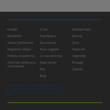
Kontakt
O nas
Wydawnictwa
Newsletter
Współpraca
Autorzy
Status zamówienia
Dla autorów
(Nowe
(Link
Serie
okno)
do
Regulamin sklepu
Twoje sugestie
Hasła LEX
innej
strony)
Polityka prywatności
(Nowe
(Link
Co nas wyróżnia
Segmenty
okno)
do
Zwrot lub reklamacja
Mapa strony
Rodzaje
innej
zamówienia
strony)
FAQ
Zawody
Blog
Zarządzaj preferencjami plików cookie