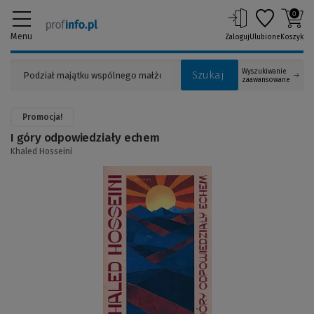
0
Menu
Zaloguj
Ulubione
Koszyk
Wyszukiwanie
Szukaj
zaawansowane
Promocja!
I góry odpowiedziały echem
Khaled Hosseini
(Link
do
innej
strony)