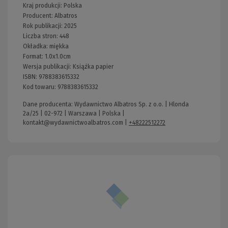
Kraj produkcji: Polska
Producent:
Albatros
Rok publikacji:
2025
Liczba stron:
448
Okładka:
miękka
Format:
1.0x1.0cm
Wersja publikacji:
Książka papier
ISBN:
9788383615332
Kod towaru:
9788383615332
Dane producenta: Wydawnictwo Albatros Sp. z o.o. | Hlonda
2a/25 | 02-972 | Warszawa | Polska |
kontakt@wydawnictwoalbatros.com
|
+48222512272