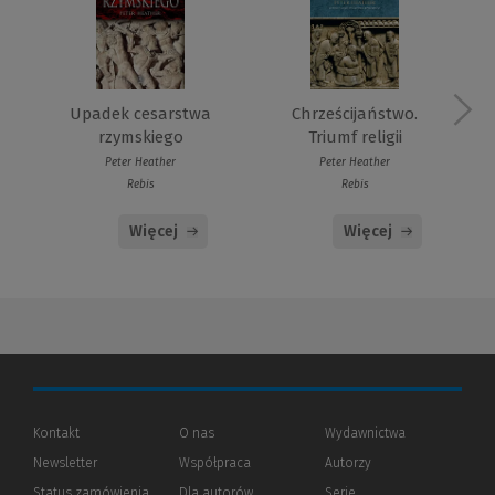
Upadek cesarstwa
Chrześcijaństwo.
rzymskiego
Triumf religii
Peter Heather
Peter Heather
Rebis
Rebis
Więcej
Więcej
Kontakt
O nas
Wydawnictwa
Newsletter
Współpraca
Autorzy
Status zamówienia
Dla autorów
(Nowe
(Link
Serie