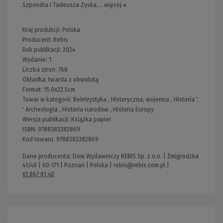
Szpondra i Tadeusza Zyska.... więcej→
Kraj produkcji: Polska
Producent:
Rebis
Rok publikacji:
2024
Wydanie:
1
Liczba stron:
768
Okładka:
twarda z obwolutą
Format:
15.0x22.5cm
Towar w kategorii:
Beletrystyka
,
Historyczna, wojenna
,
Historia
',
'
Archeologia
,
Historia narodów
,
Historia Europy
Wersja publikacji:
Książka papier
ISBN:
9788383382869
Kod towaru:
9788383382869
Dane producenta: Dom Wydawniczy REBIS Sp. z o.o. | Żmigrodzka
41/49 | 60-171 | Poznań | Polska |
rebis@rebis.com.pl
|
61 867 81 40