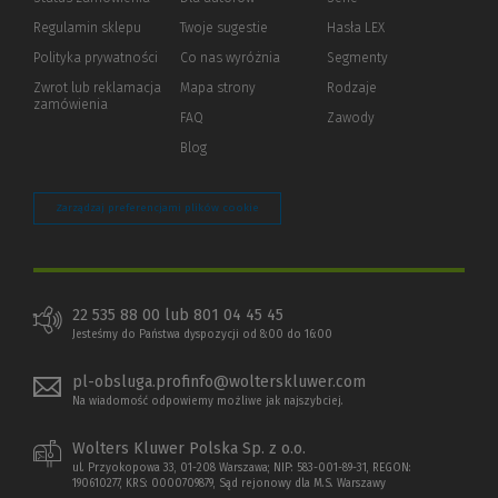
okno)
do
Regulamin sklepu
Twoje sugestie
Hasła LEX
innej
strony)
Polityka prywatności
(Nowe
(Link
Co nas wyróżnia
Segmenty
okno)
do
Zwrot lub reklamacja
Mapa strony
Rodzaje
innej
zamówienia
strony)
FAQ
Zawody
Blog
Zarządzaj preferencjami plików cookie
22 535 88 00 lub 801 04 45 45
Jesteśmy do Państwa dyspozycji od 8:00 do 16:00
pl-obsluga.profinfo@wolterskluwer.com
Na wiadomość odpowiemy możliwe jak najszybciej.
Wolters Kluwer Polska Sp. z o.o.
ul. Przyokopowa 33, 01-208 Warszawa; NIP: 583-001-89-31, REGON:
190610277, KRS: 0000709879, Sąd rejonowy dla M.S. Warszawy