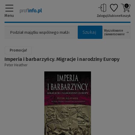
0
Menu
Zaloguj
Ulubione
Koszyk
Wyszukiwanie
Szukaj
zaawansowane
Promocja!
Imperia i barbarzyńcy. Migracje i narodziny Europy
Peter Heather
(Link
do
innej
strony)