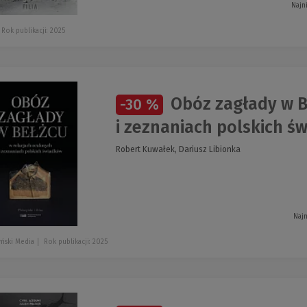
Najn
Rok publikacji: 2025
Obóz zagłady w B
-30 %
i zeznaniach polskich ś
Robert Kuwałek, Dariusz Libionka
Najn
ński Media
Rok publikacji: 2025