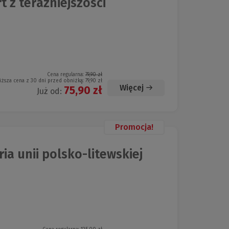
 z teraźniejszości
Cena regularna:
79,90 zł
iższa cena z 30 dni przed obniżką:
79,90 zł
Więcej
75,90 zł
Już od:
Promocja!
ia unii polsko-litewskiej