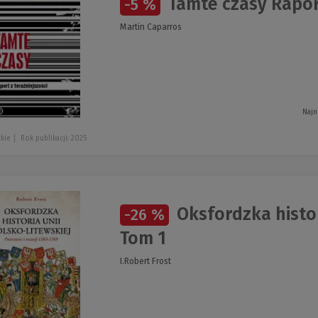
Tamte czasy Raport
-5 %
Martin Caparros
Najn
ckie
Rok publikacji: 2025
Oksfordzka histor
-26 %
Tom 1
I.Robert Frost