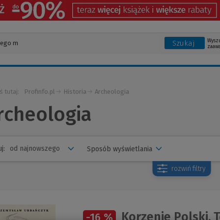
Wysz
Szukaj
zaaw
ś tutaj:
Profinfo.pl
Historia
Archeologia
rcheologia
j:
Sposób wyświetlania
rozwiń
filtry
Korzenie Polski. 
-16 %