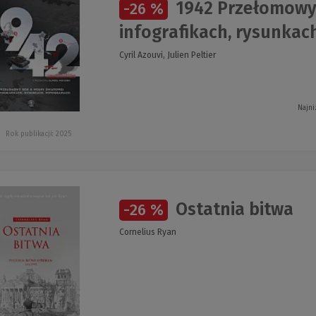
1942 Przełomowy 
-26 %
infografikach, rysunkach
Cyril Azouvi, Julien Peltier
Najni
Rok publikacji: 2025
Ostatnia bitwa
-26 %
Cornelius Ryan