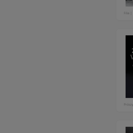
Filia
Prószy