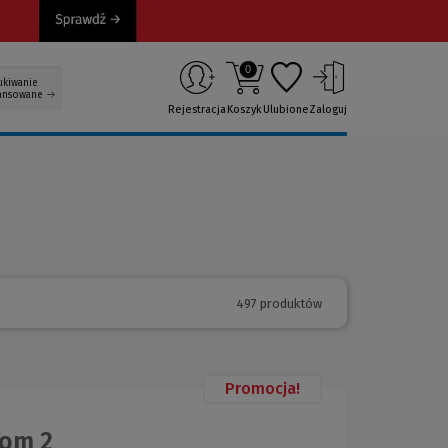
0
ukiwanie
ansowane
Rejestracja
Koszyk
Ulubione
Zaloguj
497 produktów
Promocja!
Tom 2