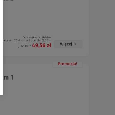
Cena regularna:
59,00 zł
ższa cena z 30 dni przed obniżką:
59,00 zł
Więcej
49,56 zł
Już od:
Promocja!
Tom 1