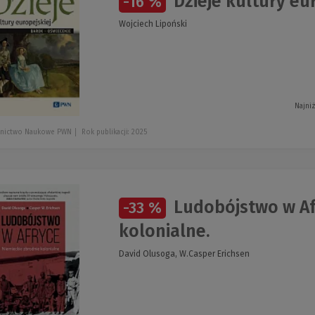
Dzieje kultury eu
-16 %
Wojciech Lipoński
Najni
nictwo Naukowe PWN
Rok publikacji: 2025
Ludobójstwo w Af
-33 %
kolonialne.
David Olusoga, W.Casper Erichsen