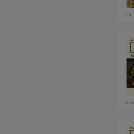
Rebis
Wydaw