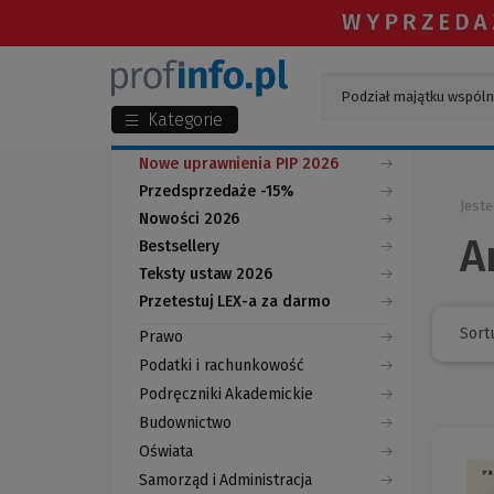
Kategorie
Nowe uprawnienia PIP 2026
Przedsprzedaże -15%
Jeste
Nowości 2026
A
Bestsellery
Teksty ustaw 2026
Przetestuj LEX-a za darmo
(Nowe
(Link
okno)
do
Sortu
Prawo
innej
strony)
Podatki i rachunkowość
Podręczniki Akademickie
Budownictwo
Oświata
Samorząd i Administracja