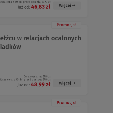
iższa cena z 30 dni przed obniżką:
69,90 zł
Więcej
46,83 zł
Już od:
Promocja!
ełżcu w relacjach ocalonych
wiadków
Cena regularna:
69,99 zł
iższa cena z 30 dni przed obniżką:
69,99 zł
Więcej
48,99 zł
Już od:
Promocja!