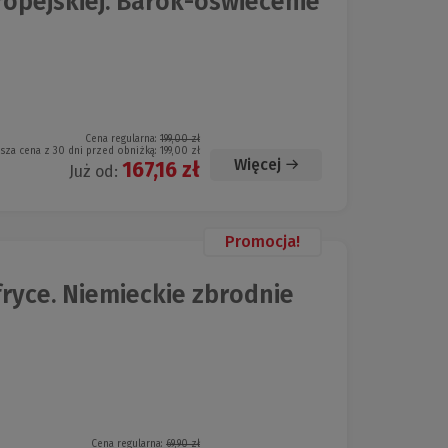
ropejskiej. Barok-oświecenie
Cena regularna:
199,00 zł
ższa cena z 30 dni przed obniżką:
199,00 zł
Więcej
167,16 zł
Już od:
Promocja!
ryce. Niemieckie zbrodnie
Cena regularna:
69,90 zł