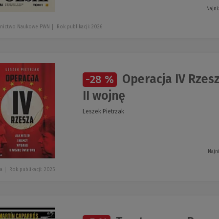
Najni
nictwo Naukowe PWN
Rok publikacji: 2026
Operacja IV Rzesz
-28 %
II wojnę
Leszek Pietrzak
Najn
a
Rok publikacji: 2025