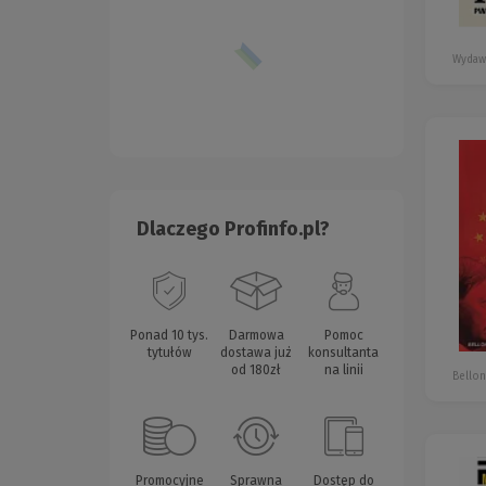
Wydaw
Dlaczego Profinfo.pl?
Ponad 10 tys.
Darmowa
Pomoc
tytułów
dostawa już
konsultanta
od 180zł
na linii
Bellon
Promocyjne
Sprawna
Dostęp do