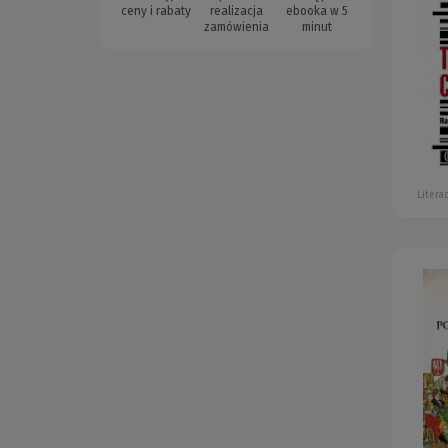
ceny i rabaty
realizacja
ebooka w 5
zamówienia
minut
Litera