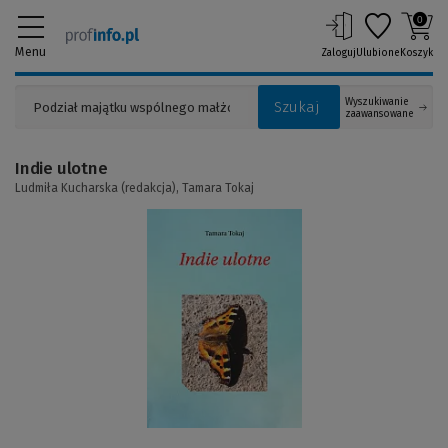
0
Menu
Zaloguj
Ulubione
Koszyk
Wyszukiwanie
Szukaj
zaawansowane
Indie ulotne
Ludmiła Kucharska (redakcja),
Tamara Tokaj
(Link
do
innej
strony)