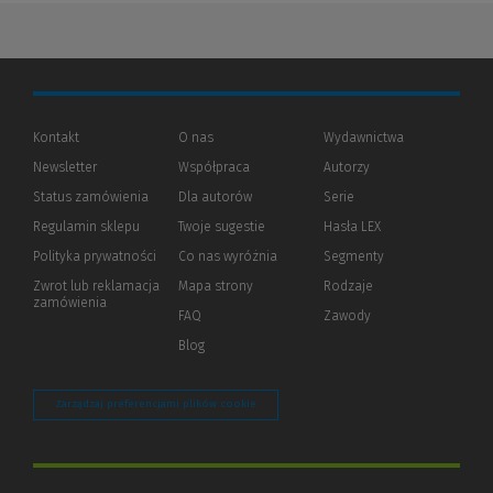
Kontakt
O nas
Wydawnictwa
Newsletter
Współpraca
Autorzy
Status zamówienia
Dla autorów
(Nowe
(Link
Serie
okno)
do
Regulamin sklepu
Twoje sugestie
Hasła LEX
innej
strony)
Polityka prywatności
(Nowe
(Link
Co nas wyróżnia
Segmenty
okno)
do
Zwrot lub reklamacja
Mapa strony
Rodzaje
innej
zamówienia
strony)
FAQ
Zawody
Blog
Zarządzaj preferencjami plików cookie