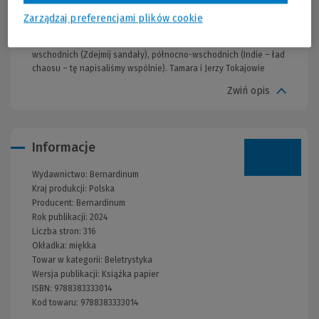
córek Darii i Joanny. Dopełnieniem jej są, wyrastające z pasji
poznania, podróże. Ta książka jest częścią tetralogii indyjskiej,
Zarządzaj preferencjami plików cookie
dzielenia się wrażeniami z naszych podróży po Indiach:
południowo-zachodnich (Indie. Głód Boga), południowo-
wschodnich (Zdejmij sandały), północno-wschodnich (Indie – ład
chaosu – tę napisaliśmy wspólnie). Tamara i Jerzy Tokajowie
Zwiń opis
Informacje
Wydawnictwo:
Bernardinum
Kraj produkcji: Polska
Producent:
Bernardinum
Rok publikacji:
2024
Liczba stron:
316
Okładka:
miękka
Towar w kategorii:
Beletrystyka
Wersja publikacji:
Książka papier
ISBN:
9788383333014
Kod towaru:
9788383333014