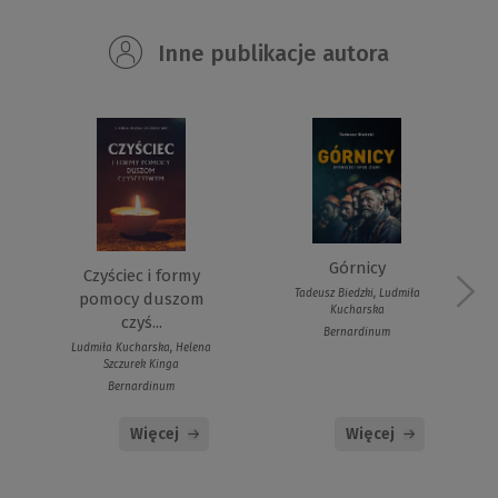
Inne publikacje autora
Górnicy
Czyściec i formy
Tadeusz Biedzki, Ludmiła
pomocy duszom
Kucharska
czyś...
Bernardinum
Ludmiła Kucharska, Helena
Szczurek Kinga
Bernardinum
Więcej
Więcej