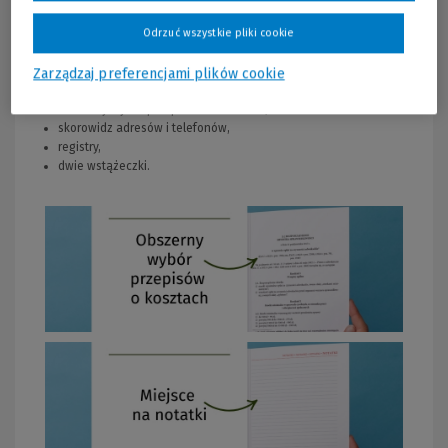
Odrzuć wszystkie pliki cookie
Zawartość informatora:
Zarządzaj preferencjami plików cookie
praktyczne, funkcjonalne kalendarium,
obszerny wybór przepisów o kosztach,
skorowidz adresów i telefonów,
registry,
dwie wstążeczki.