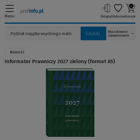
0
Menu
Zaloguj
Ulubione
Koszyk
Wyszukiwanie
Szukaj
zaawansowane
Nowość
Informator Prawniczy 2027 zielony (format A5)
(Link
do
innej
strony)