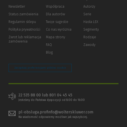
Newsletter
Współpraca
Autorzy
Status zamówienia
Dla autorów
(Nowe
(Link
Serie
okno)
do
Regulamin sklepu
Twoje sugestie
Hasła LEX
innej
strony)
Polityka prywatności
(Nowe
(Link
Co nas wyróżnia
Segmenty
okno)
do
Zwrot lub reklamacja
Mapa strony
Rodzaje
innej
zamówienia
strony)
FAQ
Zawody
Blog
Zarządzaj preferencjami plików cookie
22 535 88 00 lub 801 04 45 45
Jesteśmy do Państwa dyspozycji od 8:00 do 16:00
pl-obsluga.profinfo@wolterskluwer.com
Na wiadomość odpowiemy możliwe jak najszybciej.