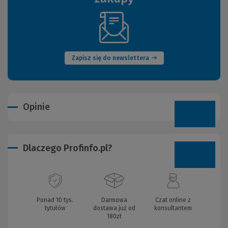
(Nowe
okno)
Zapisz się do newslettera
Opinie
Dlaczego Profinfo.pl?
Ponad 10 tys.
Darmowa
Czat online z
tytułów
dostawa już od
konsultantem
180zł