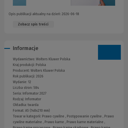
Opis publikacji aktualny na dzień: 2026-06-18
Zobacz spis treści
Informacje
Wydawnictwo:
Wolters Kluwer Polska
Kraj produkcji: Polska
Producent:
Wolters Kluwer Polska
Rok publikacji:
2026
Wydanie:
12
Liczba stron:
584
Seria:
Informator 2027
Rodzaj:
Informator
Okładka:
twarda
Format:
A5 (148x210 mm)
Towar w kategorii:
Prawo cywilne
,
Postępowanie cywilne
,
Prawo
cywilne materialne
,
Prawo karne
,
Prawo karne materialne
,
Prawo karne procesowe
,
Prawo karne skarbowe
,
Prawo karne