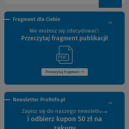
Fragment dla Ciebie
Nie możesz się zdecydować?
Przeczytaj fragment publikacji!
(Link
(Nowe
do
okno)
innej
strony)
Przeczytaj fragment
Newsletter Profinfo.pl
Zapisz się do naszego newslettera
i odbierz kupon 50 zł na
zakupy