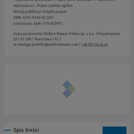
wykonawcze
,
Prawo cywilne ogólne
Wersja publikacji:
Książka papier
ISBN:
0239-099X-02 2027
Kod towaru:
KAM-2779 W12P01
Dane producenta: Wolters Kluwer Polska sp. z o.o. | Przyokopowa
33 | 01-208 | Warszawa | PL |
pl-obsluga.profinfo@wolterskluwer.com
|
+48 801 04 45 45
Spis treści