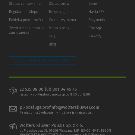
Status zamówienia
Dla autorów
(Nowe
(Link
Serie
okno)
do
Regulamin sklepu
Twoje sugestie
Hasła LEX
innej
strony)
Polityka prywatności
(Nowe
(Link
Co nas wyróżnia
Segmenty
okno)
do
Zwrot lub reklamacja
Mapa strony
Rodzaje
innej
zamówienia
strony)
FAQ
Zawody
Blog
Zarządzaj preferencjami plików cookie
22 535 88 00 lub 801 04 45 45
Jesteśmy do Państwa dyspozycji od 8:00 do 16:00
pl-obsluga.profinfo@wolterskluwer.com
Na wiadomość odpowiemy możliwe jak najszybciej.
Wolters Kluwer Polska Sp. z o.o.
ul. Przyokopowa 33, 01-208 Warszawa; NIP: 583-001-89-31, REGON: