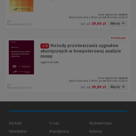
Cena regularna:
42,00 zł
Najniższa cena z 30 dni przed obniżką:
42,00 zł
exit
39,90 zł
Więcej
Już od:
Rok publikacji: 2022
Promocja!
Metody przetwarzania sygnałów
-5 %
akustycznych w komputerowej analizie
mowy
Zygmunt Ciota
Cena regularna:
42,00 zł
Najniższa cena z 30 dni przed obniżką:
42,00 zł
exit
39,90 zł
Więcej
Już od:
Rok publikacji: 2022
Kontakt
O nas
Wydawnictwa
Newsletter
Współpraca
Autorzy