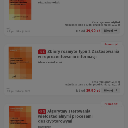
Mieczysław Wodecki
Cena regularna:
42,00 zł
Najniższa cena z 30 dni przed obniżką:
42,00 zł
exit
39,90 zł
Więcej
Już od:
Rok publikacji: 2022
Promocja!
Zbiory rozmyte typu 2 Zastosowania
-5 %
w reprezentowaniu informacji
Adam Niewiadomski
Cena regularna:
42,00 zł
Najniższa cena z 30 dni przed obniżką:
42,00 zł
exit
39,90 zł
Więcej
Już od:
Rok publikacji: 2022
Promocja!
Algorytmy sterowania
-5 %
wielostadialnymi procesami
deskryptorowymi
Paweł Drąg