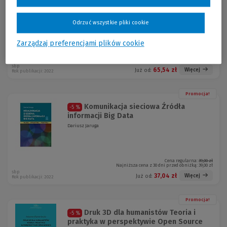
Mobilnie interaktywnie
-5 %
kompetentnie
Maja Wojciechowska, Magdalena Cyrklaff-Gorczyca
Odrzuć wszystkie pliki cookie
Zarządzaj preferencjami plików cookie
Cena regularna:
69,00 zł
Najniższa cena z 30 dni przed obniżką:
69,00 zł
sbp
65,54 zł
Więcej
Już od:
Rok publikacji: 2022
Promocja!
Komunikacja sieciowa Źródła
-5 %
informacji Big Data
Dariusz Jaruga
Cena regularna:
39,00 zł
Najniższa cena z 30 dni przed obniżką:
39,00 zł
sbp
37,04 zł
Więcej
Już od:
Rok publikacji: 2022
Promocja!
Druk 3D dla humanistów Teoria i
-5 %
praktyka w perspektywie Open Source