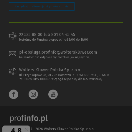
Zarządzaj preferencjami plików cookie
22 535 88 00 lub 801 04 45 45
Jesteśmy do Państwa dyspozycji od 8:00 do 16:00
pl-obsluga.profinfo@wolterskluwer.com
Na wiadomość odpowiemy możliwe jak najszybciej.
Wolters Kluwer Polska Sp. z o.o.
ul. Przyokopowa 33, 01-208 Warszawa; NIP: 583-001-89-31, REGON:
190610277, KRS: 0000709879, Sąd rejonowy dla M.S. Warszawy
Copyright 1997 - 2026 Wolters Kluwer Polska Sp. z o.o.