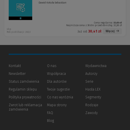
Dawid Kotuła Sebastian
Cena regularna:
32,00 zł
Najniższa cena z 30 dni przed obniżką:
32,00 zł
sbp
30,41 zł
Więcej
Już od:
Rok publikacji: 2022
Kontakt
O nas
Wydawnictwa
Newsletter
Współpraca
Autorzy
Status zamówienia
Dla autorów
(Nowe
(Link
Serie
okno)
do
Regulamin sklepu
Twoje sugestie
Hasła LEX
innej
strony)
Polityka prywatności
(Nowe
(Link
Co nas wyróżnia
Segmenty
okno)
do
Zwrot lub reklamacja
Mapa strony
Rodzaje
innej
zamówienia
strony)
FAQ
Zawody
Blog