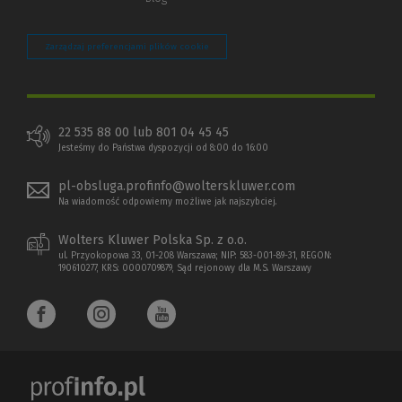
Zarządzaj preferencjami plików cookie
22 535 88 00 lub 801 04 45 45
Jesteśmy do Państwa dyspozycji od 8:00 do 16:00
pl-obsluga.profinfo@wolterskluwer.com
Na wiadomość odpowiemy możliwe jak najszybciej.
Wolters Kluwer Polska Sp. z o.o.
ul. Przyokopowa 33, 01-208 Warszawa; NIP: 583-001-89-31, REGON:
190610277, KRS: 0000709879, Sąd rejonowy dla M.S. Warszawy