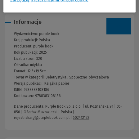
Informacje
Wydawnictwo:
purple book
Kraj produkcji: Polska
Producent:
purple book
Rok publikacji:
2025
Liczba stron:
320
Okładka:
miękka
Format:
12.5x19.5cm
Towar w kategorii:
Beletrystyka
,
Społeczno-obyczajowa
Wersja publikacji:
Książka papier
ISBN:
9788383108186
Kod towaru:
9788383108186
Dane producenta: Purple Book Sp. z o.o. | ul. Poznańska 91 | 05-
850 | Ożarów Mazowiecki | Polska |
rejestr.skarg@purplebook.com.pl
|
502412122