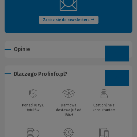
(Nowe
okno)
Zapisz się do newslettera
Opinie
Dlaczego Profinfo.pl?
Ponad 10 tys.
Darmowa
Czat online z
tytułów
dostawa już od
konsultantem
180zł