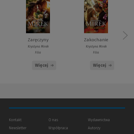
Zaręczyny
Zakochanie
Krystyna Mirek
Krystyna Mirek
Filia
Filia
Więcej
Więcej
Kontakt
O nas
Wydawnictwa
Newsletter
Współpraca
Autorzy