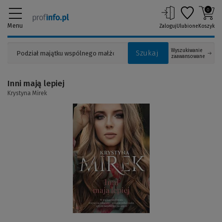
0
Menu
Zaloguj
Ulubione
Koszyk
Wyszukiwanie
Szukaj
zaawansowane
Inni mają lepiej
Krystyna Mirek
(Link
do
innej
strony)