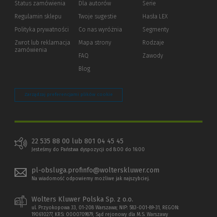
Status zamówienia
Dla autorów
(Nowe
(Link
Serie
okno)
do
Regulamin sklepu
Twoje sugestie
Hasła LEX
innej
strony)
Polityka prywatności
(Nowe
(Link
Co nas wyróżnia
Segmenty
okno)
do
Zwrot lub reklamacja
Mapa strony
Rodzaje
innej
zamówienia
strony)
FAQ
Zawody
Blog
Zarządzaj preferencjami plików cookie
22 535 88 00 lub 801 04 45 45
Jesteśmy do Państwa dyspozycji od 8:00 do 16:00
pl-obsluga.profinfo@wolterskluwer.com
Na wiadomość odpowiemy możliwe jak najszybciej.
Wolters Kluwer Polska Sp. z o.o.
ul. Przyokopowa 33, 01-208 Warszawa; NIP: 583-001-89-31, REGON:
190610277, KRS: 0000709879, Sąd rejonowy dla M.S. Warszawy