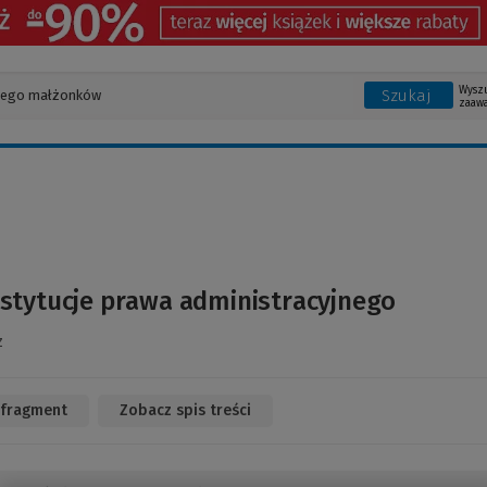
Wysz
Szukaj
zaaw
nstytucje prawa administracyjnego
z
 fragment
(Link
Zobacz spis treści
do
innej
strony)