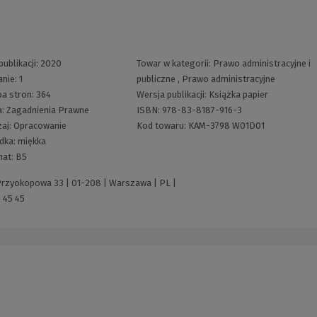
publikacji:
2020
Towar w kategorii:
Prawo administracyjne i
nie:
1
publiczne
,
Prawo administracyjne
ba stron:
364
Wersja publikacji:
Książka papier
a:
Zagadnienia Prawne
ISBN:
978-83-8187-916-3
aj:
Opracowanie
Kod towaru:
KAM-3798 W01D01
dka:
miękka
mat:
B5
 Przyokopowa 33 | 01-208 | Warszawa | PL |
 45 45