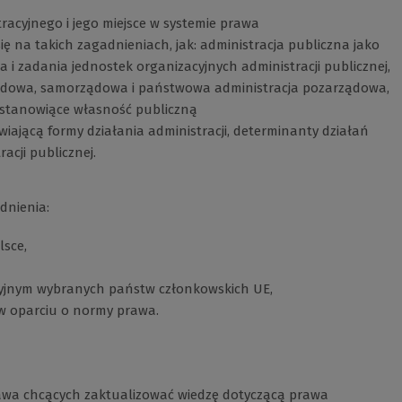
acyjnego i jego miejsce w systemie prawa
 się na takich zagadnieniach, jak: administracja publiczna jako
ra i zadania jednostek organizacyjnych administracji publicznej,
rządowa, samorządowa i państwowa administracja pozarządowa,
y stanowiące własność publiczną
ającą formy działania administracji, determinanty działań
racji publicznej.
dnienia:
lsce,
cyjnym wybranych państw członkowskich UE,
j w oparciu o normy prawa.
rawa chcących zaktualizować wiedzę dotyczącą prawa