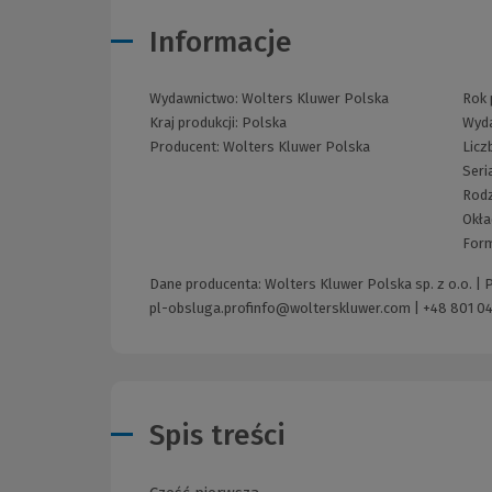
Informacje
Wydawnictwo:
Wolters Kluwer Polska
Rok 
Kraj produkcji: Polska
Wyda
Producent:
Wolters Kluwer Polska
Licz
Seri
Rodz
Okła
For
Dane producenta: Wolters Kluwer Polska sp. z o.o. |
pl-obsluga.profinfo@wolterskluwer.com
|
+48 801 04
Spis treści