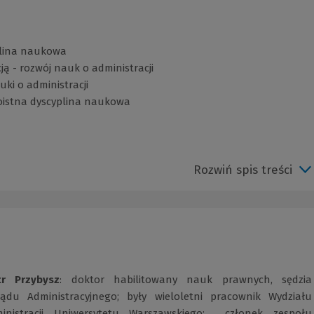
plina naukowa
cją - rozwój nauk o administracji
ki o administracji
oistna dyscyplina naukowa
Rozwiń spis treści
tr Przybysz
: doktor habilitowany nauk prawnych, sędzia
ądu Administracyjnego; były wieloletni pracownik Wydziału
nistracji Uniwersytetu Warszawskiego; członek zespołu