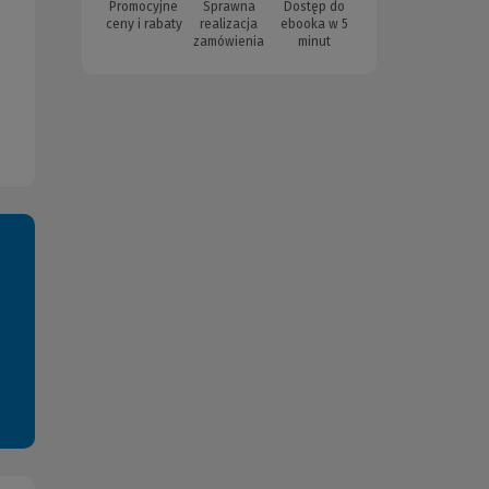
Promocyjne
Sprawna
Dostęp do
ceny i rabaty
realizacja
ebooka w 5
zamówienia
minut