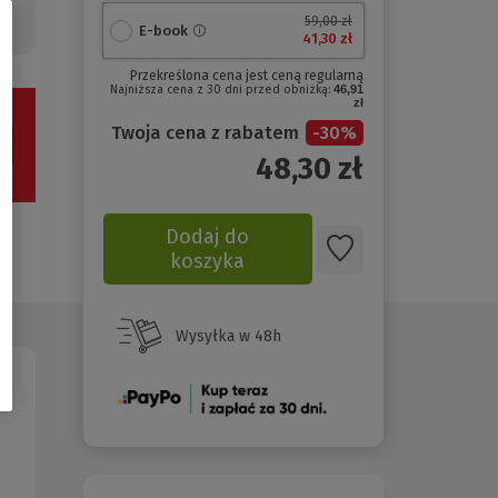
59,00 zł
E-book
41,30 zł
Przekreślona cena jest ceną regularną
Najniższa cena z 30 dni przed obniżką:
46,91
zł
Twoja cena z rabatem
-
30
%
48,30
zł
Dodaj do
koszyka
Wysyłka w 48h
(Nowe
okno)