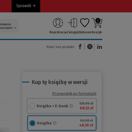
0
ukiwanie
ansowane
Rejestracja
Zaloguj
Ulubione
Koszyk
(Nowe okno)
(Link do innej strony)
(Link do innej strony)
Poleć ten produkt:
Kup tę książkę w wersji
Przewodnik po formatach
128,00 zł
Książka + E-book
68,52 zł
69,00 zł
Książka
48,30 zł