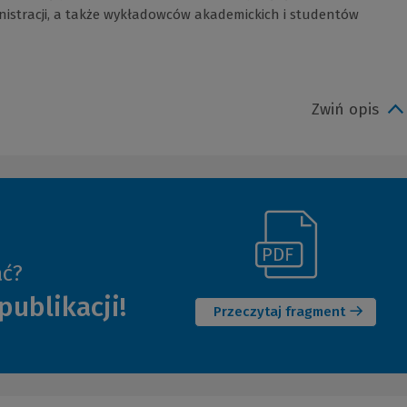
nistracji, a także wykładowców akademickich i studentów
Zwiń opis
(Link
ać?
(Nowe
do
publikacji!
okno)
innej
Przeczytaj fragment
strony)