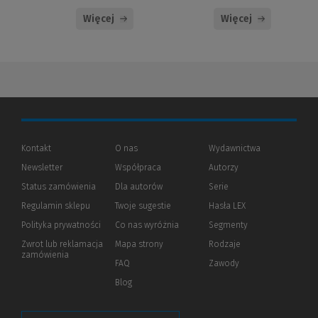
Więcej
Więcej
Kontakt
O nas
Wydawnictwa
Newsletter
Współpraca
Autorzy
Status zamówienia
Dla autorów
(Nowe
(Link
Serie
okno)
do
Regulamin sklepu
Twoje sugestie
Hasła LEX
innej
strony)
Polityka prywatności
(Nowe
(Link
Co nas wyróżnia
Segmenty
okno)
do
Zwrot lub reklamacja
Mapa strony
Rodzaje
innej
zamówienia
strony)
FAQ
Zawody
Blog