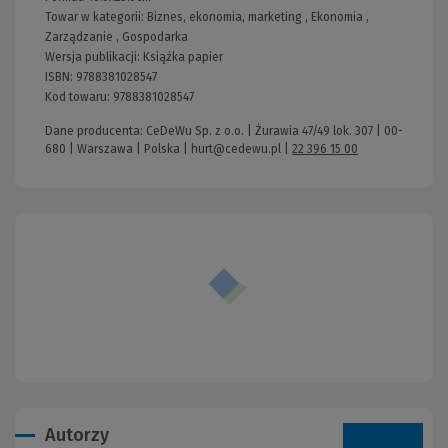
Towar w kategorii:
Biznes, ekonomia, marketing
,
Ekonomia
,
Zarządzanie
,
Gospodarka
Wersja publikacji:
Książka papier
ISBN:
9788381028547
Kod towaru:
9788381028547
Dane producenta: CeDeWu Sp. z o.o. | Żurawia 47/49 lok. 307 | 00-
680 | Warszawa | Polska |
hurt@cedewu.pl
|
22 396 15 00
Autorzy