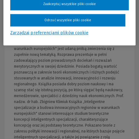
koncepcji inteligentnych specjalizacji,• korzyści, jakie dzięki
Zaakceptuj wszystkie pliki cookie
inteligentnym specjalizacjom uzyskują gospodarki lokalne,•
politykę regionalną ukierunkowaną na problematykę
inteligentnych specjalizacji,• wyzwania stojące przed
Odrzuć wszystkie pliki cookie
uniwersytetami w kontekście budowy koncepcji inteligentnych
specjalizacji i regionów innowacyjnych,• rolę klastrów w
Zarządzaj preferencjami plików cookie
rozpoznaniu inteligentnych specjalizacji. Praca zatytułowana
„Inteligentne specjalizacje a budowa innowacyjnych regionów w
warunkach europejskich" jest udaną próbą zmierzenia się z
zupełnie nową tematyką. Rozprawa prezentuje w pełni
zadowalający poziom prowadzonych dociekań i rozważań
merytorycznych w swojej dziedzinie. Posiada bogatą wartość
poznawczą w zakresie teorii ekonomicznych i różnych podejść
stosowanych w analizie innowacji, innowacyjności i rozwoju
regionalnego. Książka posiada dobry poziom naukowy i ma
szansę stać się istotną pozycją, po którą sięgać będą naukowcy,
menedżerowie, specjaliści z dziedziny nauk ekonomicznych. Prof.
nadzw. dr hab. Zbigniew Klimiuk Książka „Inteligentne
specjalizacje a budowa innowacyjnych regionów w warunkach
europejskich" stanowi interesujące studium teoretyczne
koncepcji inteligentnych specjalizacji, charakteryzujące
koncepcję oraz jej podstawy teoretyczne. Pokazano teorie z
zakresu polityki innowacji i regionalnej, na których bazuje pojęcie
inteligentnych specjalizacji, a także jej powiązanie z rolą