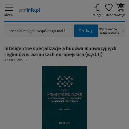
0
Menu
Zaloguj
Ulubione
Koszyk
Wyszukiwanie
Szukaj
zaawansowane
Inteligentne specjalizacje a budowa innowacyjnych
regionów w warunkach europejskich (wyd. II)
Adam Oleksiuk
(Link
do
innej
strony)