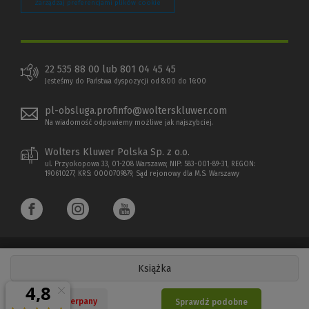
Zarządzaj preferencjami plików cookie
22 535 88 00 lub 801 04 45 45
Jesteśmy do Państwa dyspozycji od 8:00 do 16:00
pl-obsluga.profinfo@wolterskluwer.com
Na wiadomość odpowiemy możliwe jak najszybciej.
Wolters Kluwer Polska Sp. z o.o.
ul. Przyokopowa 33, 01-208 Warszawa; NIP: 583-001-89-31, REGON:
190610277, KRS: 0000709879, Sąd rejonowy dla M.S. Warszawy
Książka
Copyright 1997 - 2026 Wolters Kluwer Polska Sp. z o.o.
Nakład wyczerpany
Sprawdź podobne