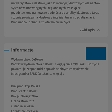
uniwersytetów i klastrów, jako lokomotyw/kluczowych elementów
systemów innowacyjnych i regionalnych. W książce
przedstawiono najnowsze podejścia do analizy klastrów, a także
stopnia powiązania klastrów z inteligentnymi specjalizacjami.
Prof. nadzw. dr hab. Elżbieta Wojnicka-Sycz
Zwiń opis
Informacje
Wydawnictwo:
CeDeWu
Początki wydawnictwa CeDeWu sięgają maja 1998 roku. Do życia
powołał je zespół ludzi odpowiedzialnych za wydawanie
Miesięcznika BANK (w latach... więcej→
Kraj produkcji: Polska
Producent:
CeDeWu
Rok publikacji:
2024
Liczba stron:
202
Okładka:
miękka
Format:
16.5x23.5cm