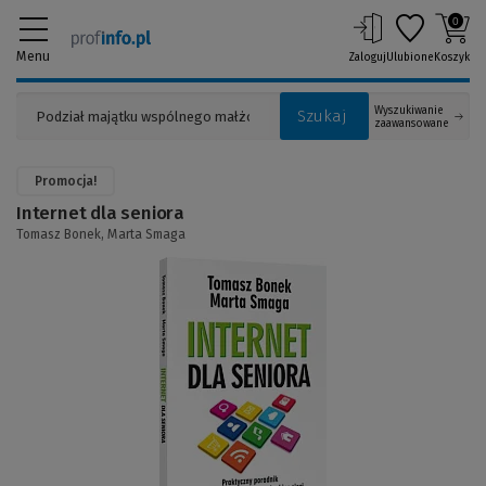
0
Menu
Zaloguj
Ulubione
Koszyk
Wyszukiwanie
Szukaj
zaawansowane
Promocja!
Internet dla seniora
Tomasz Bonek,
Marta Smaga
(Link
do
innej
strony)