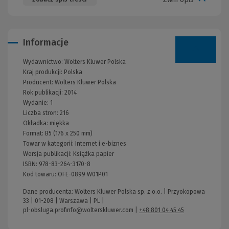
Informacje
Wydawnictwo:
Wolters Kluwer Polska
Kraj produkcji: Polska
Producent:
Wolters Kluwer Polska
Rok publikacji:
2014
Wydanie:
1
Liczba stron:
216
Okładka:
miękka
Format:
B5 (176 x 250 mm)
Towar w kategorii:
Internet i e-biznes
Wersja publikacji:
Książka papier
ISBN:
978-83-264-3170-8
Kod towaru:
OFE-0899 W01P01
Dane producenta: Wolters Kluwer Polska sp. z o.o. | Przyokopowa
33 | 01-208 | Warszawa | PL |
pl-obsluga.profinfo@wolterskluwer.com
|
+48 801 04 45 45