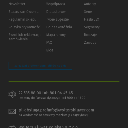
Newsletter
Współpraca
Autorzy
Status zamówienia
Dla autorów
(Nowe
(Link
Serie
okno)
do
Regulamin sklepu
Twoje sugestie
Hasła LEX
innej
strony)
Polityka prywatności
(Nowe
(Link
Co nas wyróżnia
Segmenty
okno)
do
Zwrot lub reklamacja
Mapa strony
Rodzaje
innej
zamówienia
strony)
FAQ
Zawody
Blog
Zarządzaj preferencjami plików cookie
22 535 88 00 lub 801 04 45 45
Jesteśmy do Państwa dyspozycji od 8:00 do 16:00
pl-obsluga.profinfo@wolterskluwer.com
Na wiadomość odpowiemy możliwe jak najszybciej.
Wolters Kluwer Polska Sp. z o.o.