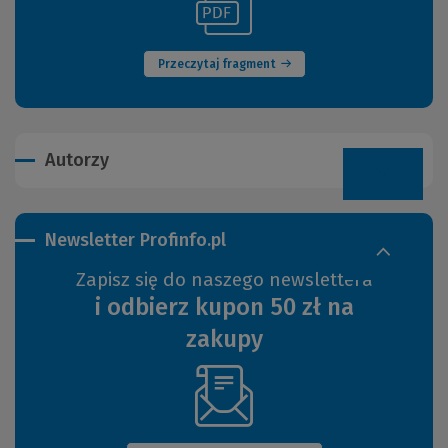
(Nowe
do
okno)
innej
strony)
Przeczytaj fragment
Autorzy
Newsletter Profinfo.pl
Zapisz się do naszego newslettera
i odbierz kupon 50 zł na
zakupy
(Nowe
okno)