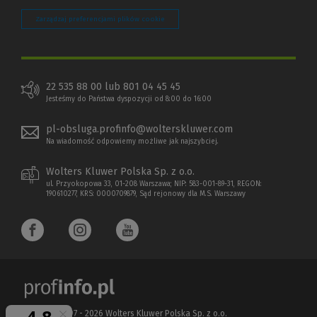
Zarządzaj preferencjami plików cookie
22 535 88 00 lub 801 04 45 45
Jesteśmy do Państwa dyspozycji od 8:00 do 16:00
pl-obsluga.profinfo@wolterskluwer.com
Na wiadomość odpowiemy możliwe jak najszybciej.
Wolters Kluwer Polska Sp. z o.o.
ul. Przyokopowa 33, 01-208 Warszawa; NIP: 583-001-89-31, REGON:
190610277, KRS: 0000709879, Sąd rejonowy dla M.S. Warszawy
Copyright 1997 - 2026 Wolters Kluwer Polska Sp. z o.o.