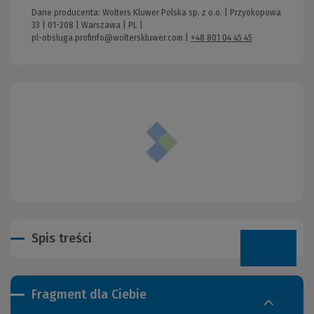
Dane producenta: Wolters Kluwer Polska sp. z o.o. | Przyokopowa
33 | 01-208 | Warszawa | PL |
pl-obsluga.profinfo@wolterskluwer.com
|
+48 801 04 45 45
Spis treści
Fragment dla Ciebie