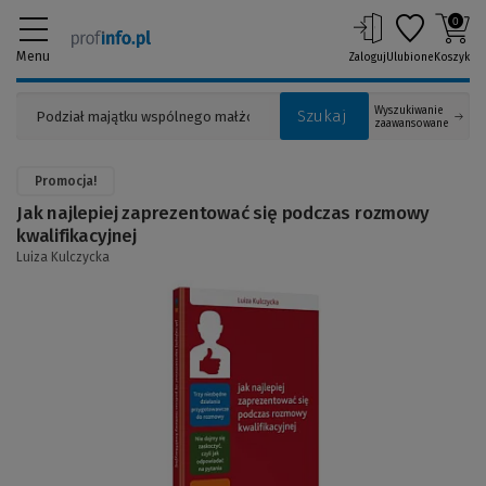
0
Menu
Zaloguj
Ulubione
Koszyk
Wyszukiwanie
Szukaj
zaawansowane
Promocja!
Jak najlepiej zaprezentować się podczas rozmowy
kwalifikacyjnej
Luiza Kulczycka
(Link
do
innej
strony)