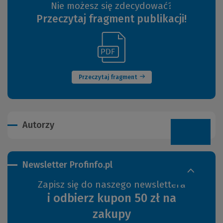
Nie możesz się zdecydować?
Przeczytaj fragment publikacji!
(Link
(Nowe
do
okno)
innej
strony)
Przeczytaj fragment
Autorzy
Newsletter Profinfo.pl
Zapisz się do naszego newslettera
i odbierz kupon 50 zł na
zakupy