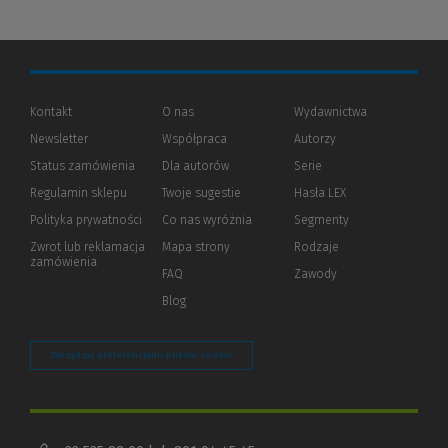
Kontakt
O nas
Wydawnictwa
Newsletter
Współpraca
Autorzy
Status zamówienia
Dla autorów
(Nowe
(Link
Serie
okno)
do
Regulamin sklepu
Twoje sugestie
Hasła LEX
innej
strony)
Polityka prywatności
(Nowe
(Link
Co nas wyróżnia
Segmenty
okno)
do
Zwrot lub reklamacja
Mapa strony
Rodzaje
innej
zamówienia
strony)
FAQ
Zawody
Blog
Zarządzaj preferencjami plików cookie