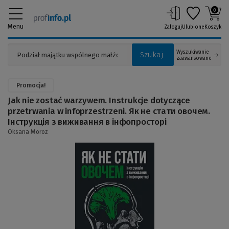
0
Menu
Zaloguj
Ulubione
Koszyk
Wyszukiwanie
Szukaj
zaawansowane
Promocja!
Jak nie zostać warzywem. Instrukcje dotyczące
przetrwania w infoprzestrzeni. Як не стати овочем.
Інструкція з виживання в інфопросторі
Oksana Moroz
(Link
do
innej
strony)