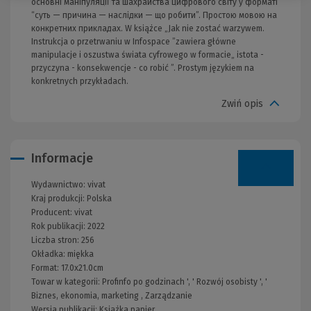
основні маніпуляції та шахрайства цифрового світу у форматі
“суть — причина — наслідки — що робити”. Простою мовою на
конкретних прикладах. W książce „Jak nie zostać warzywem.
Instrukcja o przetrwaniu w Infospace ”zawiera główne
manipulacje i oszustwa świata cyfrowego w formacie„ istota -
przyczyna - konsekwencje - co robić ”. Prostym językiem na
konkretnych przykładach.
Zwiń opis
Informacje
Wydawnictwo:
vivat
Kraj produkcji: Polska
Producent:
vivat
Rok publikacji:
2022
Liczba stron:
256
Okładka:
miękka
Format:
17.0x21.0cm
Towar w kategorii:
Profinfo po godzinach
', '
Rozwój osobisty
', '
Biznes, ekonomia, marketing
,
Zarządzanie
Wersja publikacji:
Książka papier