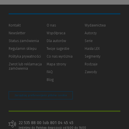
Kontakt
O nas
Wydawnictwa
Newsletter
Współpraca
Autorzy
Status zamówienia
Dla autorów
(Nowe
(Link
Serie
okno)
do
Regulamin sklepu
Twoje sugestie
Hasła LEX
innej
strony)
Polityka prywatności
(Nowe
(Link
Co nas wyróżnia
Segmenty
okno)
do
Zwrot lub reklamacja
Mapa strony
Rodzaje
innej
zamówienia
strony)
FAQ
Zawody
Blog
Zarządzaj preferencjami plików cookie
22 535 88 00 lub 801 04 45 45
Jesteśmy do Państwa dyspozycji od 8:00 do 16:00