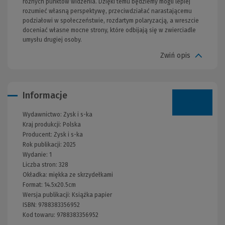
różnych punktów widzenia. Dzięki temu będziemy mogli lepiej
rozumieć własną perspektywę, przeciwdziałać narastającemu
podziałowi w społeczeństwie, rozdartym polaryzacją, a wreszcie
doceniać własne mocne strony, które odbijają się w zwierciadle
umysłu drugiej osoby.
Zwiń opis
Informacje
Wydawnictwo:
Zysk i s-ka
Kraj produkcji: Polska
Producent:
Zysk i s-ka
Rok publikacji:
2025
Wydanie:
1
Liczba stron:
328
Okładka:
miękka ze skrzydełkami
Format:
14.5x20.5cm
Wersja publikacji:
Książka papier
ISBN:
9788383356952
Kod towaru:
9788383356952