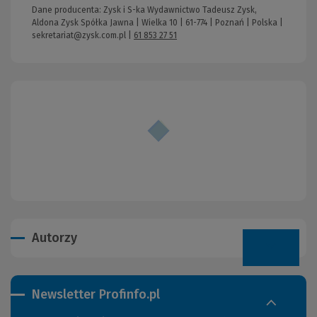
Dane producenta: Zysk i S-ka Wydawnictwo Tadeusz Zysk,
Aldona Zysk Spółka Jawna | Wielka 10 | 61-774 | Poznań | Polska |
sekretariat@zysk.com.pl
|
61 853 27 51
Autorzy
Newsletter Profinfo.pl