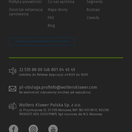
Polityka prywatności
(Nowe
(Link
Co nas wyróżnia
Segmenty
okno)
do
Zwrot lub reklamacja
Mapa strony
Rodzaje
innej
zamówienia
strony)
FAQ
Zawody
Blog
Zarządzaj preferencjami plików cookie
22 535 88 00 lub 801 04 45 45
Jesteśmy do Państwa dyspozycji od 8:00 do 16:00
pl-obsluga.profinfo@wolterskluwer.com
Na wiadomość odpowiemy możliwe jak najszybciej.
Wolters Kluwer Polska Sp. z o.o.
ul. Przyokopowa 33, 01-208 Warszawa; NIP: 583-001-89-31, REGON:
190610277, KRS: 0000709879, Sąd rejonowy dla M.S. Warszawy