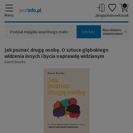
0
Menu
Zaloguj
Ulubione
Koszyk
Wyszukiwanie
Szukaj
zaawansowane
Jak poznać drugą osobę. O sztuce głębokiego
widzenia innych i bycia naprawdę widzianym
David Brooks
(Link
do
innej
strony)