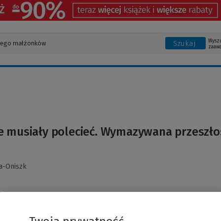
Wysz
Szukaj
zaaw
e musiały polecieć. Wymazywana przeszło
a
a-Oniszk