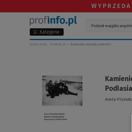
Kategorie
Jesteś tutaj:
Profinfo.pl
Kamienie musiały polecieć
(Link
Kamieni
do
Podlasi
innej
strony)
Aneta Prymak