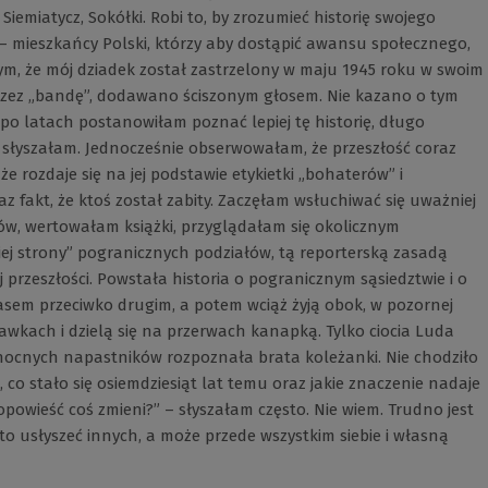
Siemiatycz, Sokółki. Robi to, by zrozumieć historię swojego
yć – mieszkańcy Polski, którzy aby dostąpić awansu społecznego,
 tym, że mój dziadek został zastrzelony w maju 1945 roku w swoim
rzez „bandę”, dodawano ściszonym głosem. Nie kazano o tym
y po latach postanowiłam poznać lepiej tę historię, długo
, słyszałam. Jednocześnie obserwowałam, że przeszłość coraz
 że rozdaje się na jej podstawie etykietki „bohaterów” i
az fakt, że ktoś został zabity. Zaczęłam wsłuchiwać się uważniej
w, wertowałam książki, przyglądałam się okolicznym
ej strony” pogranicznych podziałów, tą reporterską zasadą
 przeszłości. Powstała historia o pogranicznym sąsiedztwie i o
zasem przeciwko drugim, a potem wciąż żyją obok, w pozornej
ławkach i dzielą się na przerwach kanapką. Tylko ciocia Luda
d nocnych napastników rozpoznała brata koleżanki. Nie chodziło
 co stało się osiemdziesiąt lat temu oraz jakie znaczenie nadaje
opowieść coś zmieni?” – słyszałam często. Nie wiem. Trudno jest
rto usłyszeć innych, a może przede wszystkim siebie i własną