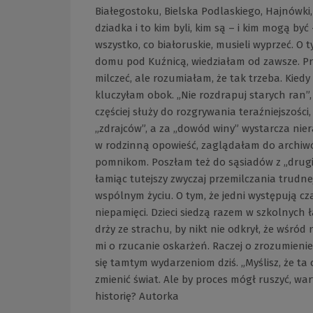
Białegostoku, Bielska Podlaskiego, Hajnówki, 
dziadka i to kim byli, kim są – i kim mogą b
wszystko, co białoruskie, musieli wyprzeć. O
domu pod Kuźnicą, wiedziałam od zawsze. P
milczeć, ale rozumiałam, że tak trzeba. Kied
kluczyłam obok. „Nie rozdrapuj starych ran”
częściej służy do rozgrywania teraźniejszości,
„zdrajców”, a za „dowód winy” wystarcza nier
w rodzinną opowieść, zaglądałam do archiwó
pomnikom. Poszłam też do sąsiadów z „drugi
łamiąc tutejszy zwyczaj przemilczania trudnej
wspólnym życiu. O tym, że jedni występują c
niepamięci. Dzieci siedzą razem w szkolnych 
drży ze strachu, by nikt nie odkrył, że wśró
mi o rzucanie oskarżeń. Raczej o zrozumienie,
się tamtym wydarzeniom dziś. „Myślisz, że ta 
zmienić świat. Ale by proces mógł ruszyć, wa
historię? Autorka