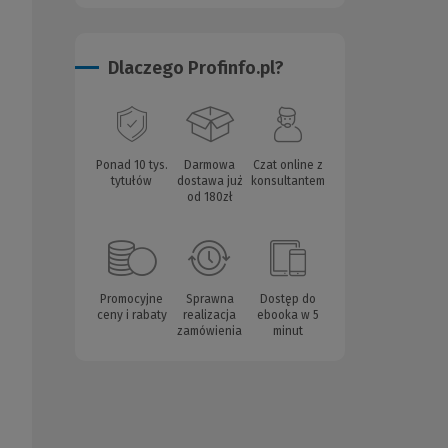
Dlaczego Profinfo.pl?
Ponad 10 tys.
Darmowa
Czat online z
tytułów
dostawa już
konsultantem
od 180zł
Promocyjne
Sprawna
Dostęp do
ceny i rabaty
realizacja
ebooka w 5
zamówienia
minut