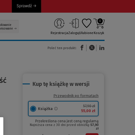
0
ukiwanie
ansowane
Rejestracja
Zaloguj
Ulubione
Koszyk
(Nowe okno)
(Link do innej strony)
(Link do innej strony)
Poleć ten produkt:
ść
Kup tę książkę w wersji
Przewodnik po formatach
57,90 zł
Książka
55,00 zł
Przekreślona cena jest ceną regularną
Najniższa cena z 30 dni przed obniżką:
57,90
zł