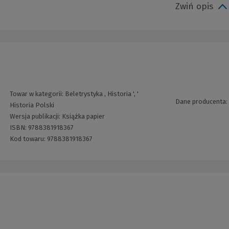
Zwiń opis
Towar w kategorii:
Beletrystyka
,
Historia
', '
Dane producenta:
Historia Polski
Wersja publikacji:
Książka papier
ISBN:
9788381918367
Kod towaru:
9788381918367