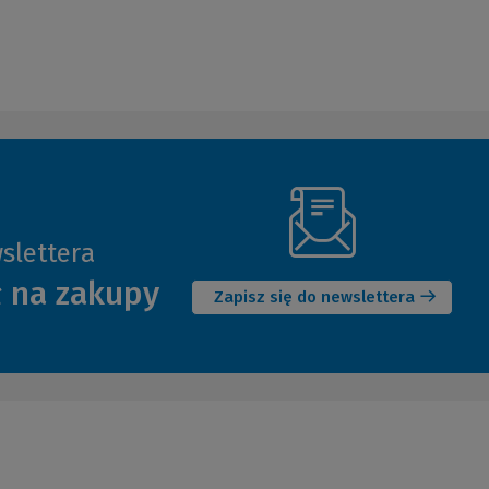
slettera
(Nowe
ł na zakupy
okno)
Zapisz się do newslettera