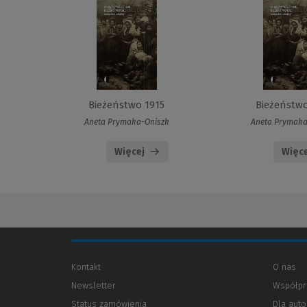
Bieżeństwo 1915
Bieżeństwo
Aneta Prymaka-Oniszk
Aneta Prymaka
Więcej
Więce
Kontakt
O nas
Newsletter
Współpr
Status zamówienia
Dla aut