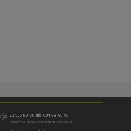
22 535 88 00 lub 801 04 45 45
Jesteśmy do Państwa dyspozycji od 8:00 do 16:00