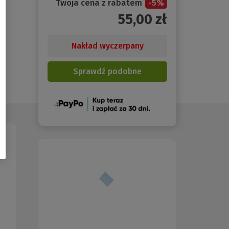
Twoja cena z rabatem
-
5
%
55,00
zł
Nakład wyczerpany
Sprawdź podobne
(Nowe
okno)