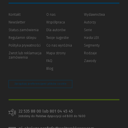
Kontakt
O nas
Wydawnictwa
Newsletter
Współpraca
Autorzy
Status zamówienia
Dla autorów
(Nowe
(Link
Serie
okno)
do
Regulamin sklepu
Twoje sugestie
Hasła LEX
innej
strony)
Polityka prywatności
(Nowe
(Link
Co nas wyróżnia
Segmenty
okno)
do
Zwrot lub reklamacja
Mapa strony
Rodzaje
innej
zamówienia
strony)
FAQ
Zawody
Blog
Zarządzaj preferencjami plików cookie
22 535 88 00 lub 801 04 45 45
Jesteśmy do Państwa dyspozycji od 8:00 do 16:00