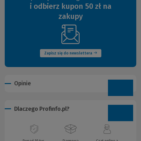
i odbierz kupon 50 zł na
zakupy
(Nowe
okno)
Zapisz się do newslettera
Opinie
Dlaczego Profinfo.pl?
Ponad 10 tys.
Darmowa
Czat online z