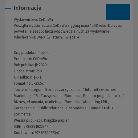
Informacje
Wydawnictwo:
CeDeWu
Początki wydawnictwa CeDeWu sięgają maja 1998 roku. Do życia
powołał je zespół ludzi odpowiedzialnych za wydawanie
Miesięcznika BANK (w latach... więcej→
Kraj produkcji: Polska
Producent:
CeDeWu
Rok publikacji:
2020
Liczba stron:
250
Okładka:
miękka
Format:
16.5x23.5cm
Towar w kategorii:
Biznes i zarządzanie
', '
Internet i e-biznes
,
Marketing i PR
,
Zarządzanie
,
Ekonomia
,
Profinfo po godzinach
', '
Biznes, ekonomia, marketing
,
Ekonomia
,
Marketing i PR
,
Zarządzanie
,
Public relations
,
Gospodarka
,
Handel i usługi
,
E-
commerce
Wersja publikacji:
Książka papier
ISBN:
9788381022347
Kod towaru:
9788381022347