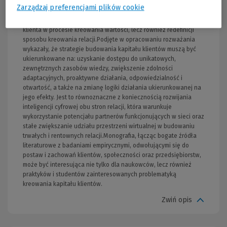
zaangażowane, a więc skłonne do uczestnictwa w społecznym
Zarządzaj preferencjami plików cookie
podziale pracy. Z perspektywy przedsiębiorstwa oznacza to
konieczność nie tylko zmiany sposobu postrzegania miejsca i roli
klienta w procesie kreowania wartości, lecz również redefinicji
sposobu kreowania relacji.Podjęte w opracowaniu rozważania
wykazały, że strategie budowania kapitału klientów muszą być
ukierunkowane na: uzyskanie dostępu do unikatowych,
zewnętrznych zasobów wiedzy, zwiększenie zdolności
adaptacyjnych, proaktywne działania, odpowiedzialność i
otwartość, a także na zmianę logiki działania ukierunkowanej na
jego efekty. Jest to równoznaczne z koniecznością rozwijania
inteligencji cyfrowej obu stron relacji, która warunkuje
wykorzystanie potencjału partnerów funkcjonujących w sieci oraz
stałe zwiększanie udziału przestrzeni wirtualnej w budowaniu
trwałych i rentownych relacji.Monografia, łącząc bogate źródła
literaturowe z badaniami empirycznymi, odwołującymi się do
postaw i zachowań klientów, społeczności oraz przedsiębiorstw,
może być interesująca nie tylko dla naukowców, lecz również
praktyków i studentów zainteresowanych problematyką
kreowania kapitału klientów.
Zwiń opis