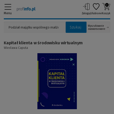
0
Menu
Zaloguj
Ulubione
Koszyk
Wyszukiwanie
Szukaj
zaawansowane
Kapitał klienta w środowisku wirtualnym
Wiesława Caputa
(Link
do
innej
strony)