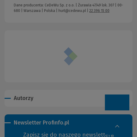
Dane producenta: CeDeWu Sp. z o.o. | Żurawia 47/49 lok. 307 | 00-
680 | Warszawa | Polska |
hurt@cedewu.pl
|
22 396 15 00
Autorzy
Newsletter Profinfo.pl
Zapisz się do naszego newslettera