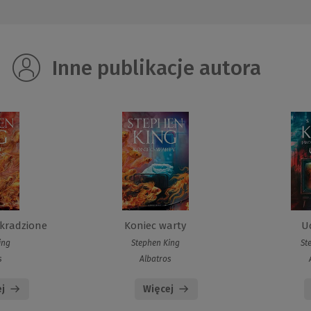
Inne publikacje autora
 kradzione
Koniec warty
Uc
ing
Stephen King
St
s
Albatros
j
Więcej