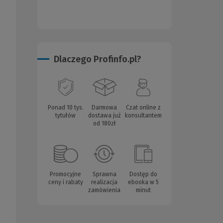
Dlaczego Profinfo.pl?
Ponad 10 tys.
Darmowa
Czat online z
tytułów
dostawa już
konsultantem
od 180zł
Promocyjne
Sprawna
Dostęp do
ceny i rabaty
realizacja
ebooka w 5
zamówienia
minut