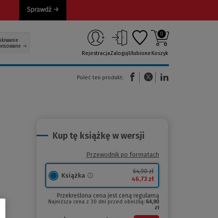
0
ukiwanie
ansowane
Rejestracja
Zaloguj
Ulubione
Koszyk
(Nowe okno)
(Link do innej strony)
(Link do innej strony)
Poleć ten produkt:
Kup tę książkę w wersji
Przewodnik po formatach
64,90 zł
Książka
46,73 zł
Przekreślona cena jest ceną regularną
Najniższa cena z 30 dni przed obniżką:
64,90
zł