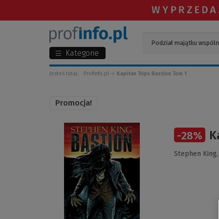
Kategorie
Jesteś tutaj:
Profinfo.pl
Kapitan Trips Bastion Tom 1
Promocja!
(Link
K
-
28
%
do
innej
Stephen King
strony)