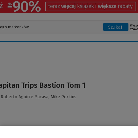
Wysz
Szukaj
zaaw
apitan Trips Bastion Tom 1
,
Roberto Aguirre-Sacasa,
Mike Perkins