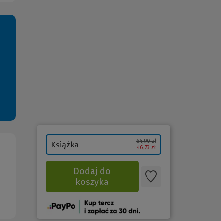
64,90 zł
Książka
46,73 zł
Dodaj do
koszyka