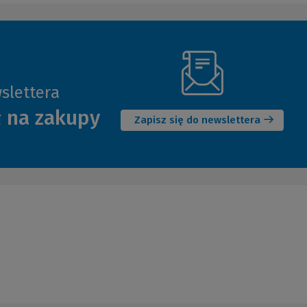
slettera
(Nowe
ł na zakupy
okno)
Zapisz się do newslettera