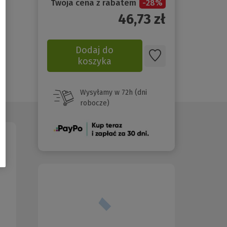
Twoja cena z rabatem
-
28
%
46,73
zł
Dodaj do
koszyka
Wysyłamy w 72h (dni
robocze)
(Nowe
okno)