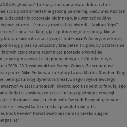
DUJE. „Bastion” to klasyczna opowieść o dobru i złu –
nie życia przed śmiertelnie groźną pandemią. Kiedy więc Kapitan
m ludzkości nie pozostaje nic innego, jak wznieść solidny
nym starciu... Pierwszy rozdział tej historii, „Kapitan Trips”,
ch części powieści Kinga, jak i potocznego terminu, jakim w
ą, która uśmierciła znaczą część ludzkości. W Ameryce, w której
 podróżują przez spustoszony kraj pełen trupów, by ostatecznie
 których czele staną tajemnicze postacie o wyraźnie
n”, opartą na powieści Stephena Kinga z 1978 roku o tym
tach 2008–2012 wydawnictwo Marvel Comics. Za scenariusz
za rysunki Mike Perkins, a za kolory Laura Martin. Stephen King
cie, pełniąc funkcję dyrektora kreatywnego i wykonawczego
 zawartych w sześciu tomach, ekscytująco uzupełniło fabułę jego
mu dodatki, zawierające szkice i nieuwzględnione w wersji
zajrzeć do komiksowej kuchni twórców serii. Przygoda, romans,
ealizm – wszystko to określa i przeplata się w tej
mes Book Review” Kawał świetnej i bardzo przekonującej
 Magazine”