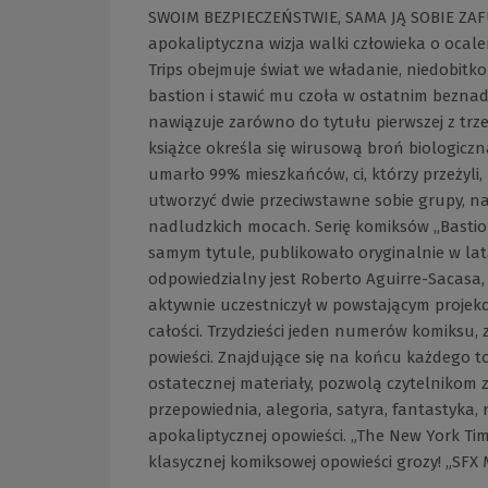
SWOIM BEZPIECZEŃSTWIE, SAMA JĄ SOBIE ZAFUN
apokaliptyczna wizja walki człowieka o ocale
Trips obejmuje świat we władanie, niedobitko
bastion i stawić mu czoła w ostatnim beznadziej
nawiązuje zarówno do tytułu pierwszej z trze
książce określa się wirusową broń biologiczn
umarło 99% mieszkańców, ci, którzy przeżyli,
utworzyć dwie przeciwstawne sobie grupy, na
nadludzkich mocach. Serię komiksów „Bastio
samym tytule, publikowało oryginalnie w la
odpowiedzialny jest Roberto Aguirre-Sacasa, 
aktywnie uczestniczył w powstającym projek
całości. Trzydzieści jeden numerów komiksu,
powieści. Znajdujące się na końcu każdego to
ostatecznej materiały, pozwolą czytelnikom 
przepowiednia, alegoria, satyra, fantastyka, r
apokaliptycznej opowieści. „The New York Ti
klasycznej komiksowej opowieści grozy! „SFX