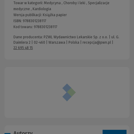
Towar w kategorii:
Medycyna
,
Choroby i leki
,
Specjalizacje
medyczne
,
Kardiologia
Wersja publikacji:
Książka papier
ISBN:
9788301238117
Kod towaru:
9788301238117
Dane producenta: PZWL Wydawnictwo Lekarskie Sp. z o.o. | ul. G.
Daimlera 2 | 02-460 | Warszawa | Polska |
recepcja@pwn.pl
|
22 695 48 15
Autorzy