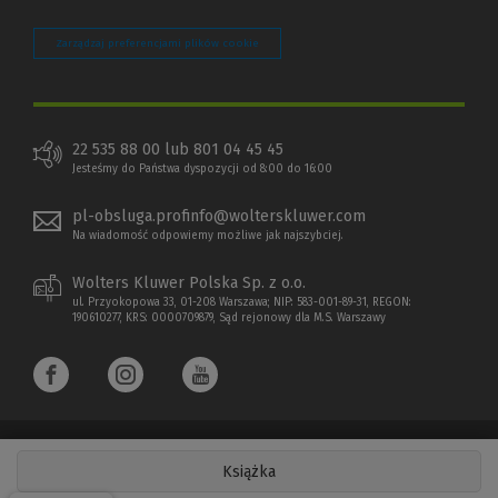
Zarządzaj preferencjami plików cookie
22 535 88 00 lub 801 04 45 45
Jesteśmy do Państwa dyspozycji od 8:00 do 16:00
pl-obsluga.profinfo@wolterskluwer.com
Na wiadomość odpowiemy możliwe jak najszybciej.
Wolters Kluwer Polska Sp. z o.o.
ul. Przyokopowa 33, 01-208 Warszawa; NIP: 583-001-89-31, REGON:
190610277, KRS: 0000709879, Sąd rejonowy dla M.S. Warszawy
Książka