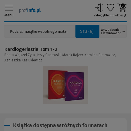
0
Menu
Zaloguj
Ulubione
Koszyk
Wyszukiwanie
Szukaj
zaawansowane
Kardiogeriatria Tom 1-2
Beata Wojszel Zyta,
Jerzy Gąsowski,
Marek Rajzer,
Karolina Piotrowicz,
Agnieszka Kasiukiewicz
(Link
do
innej
strony)
Książka dostępna w różnych formatach