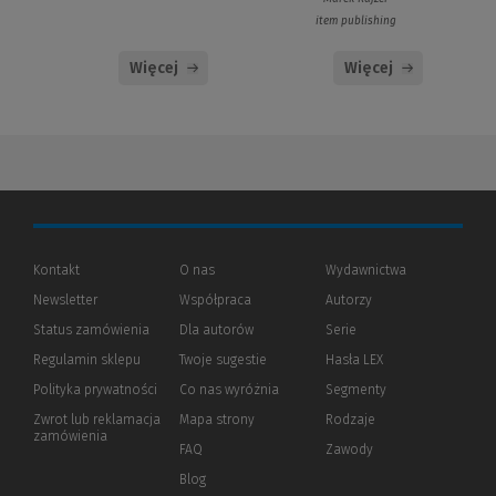
item publishing
Więcej
Więcej
Kontakt
O nas
Wydawnictwa
Newsletter
Współpraca
Autorzy
Status zamówienia
Dla autorów
(Nowe
(Link
Serie
okno)
do
Regulamin sklepu
Twoje sugestie
Hasła LEX
innej
strony)
Polityka prywatności
(Nowe
(Link
Co nas wyróżnia
Segmenty
okno)
do
Zwrot lub reklamacja
Mapa strony
Rodzaje
innej
zamówienia
strony)
FAQ
Zawody
Blog